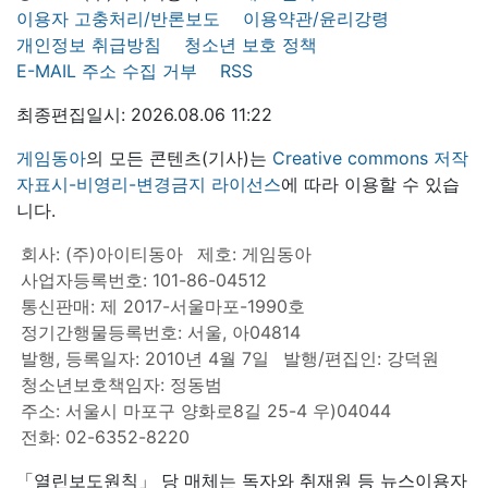
이용자 고충처리/반론보도
이용약관/윤리강령
개인정보 취급방침
청소년 보호 정책
E-MAIL 주소 수집 거부
RSS
최종편집일시: 2026.08.06 11:22
게임동아
의 모든 콘텐츠(기사)는
Creative commons 저작
자표시-비영리-변경금지 라이선스
에 따라 이용할 수 있습
니다.
회사: (주)아이티동아
제호: 게임동아
사업자등록번호: 101-86-04512
통신판매: 제 2017-서울마포-1990호
정기간행물등록번호: 서울, 아04814
발행, 등록일자: 2010년 4월 7일
발행/편집인: 강덕원
청소년보호책임자: 정동범
주소: 서울시 마포구 양화로8길 25-4 우)04044
전화: 02-6352-8220
「열린보도원칙」 당 매체는 독자와 취재원 등 뉴스이용자