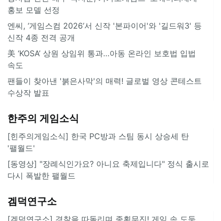
홍보 모델 선정
엔씨, ‘게임스컴 2026’서 신작 '본파이어'와 '길드워3' 등
신작 4종 전격 공개
美 ‘KOSA’ 상원 상임위 통과…아동 온라인 보호법 입법
속도
팬들이 찾아낸 '붉은사막'의 매력! 글로벌 영상 콘테스트
수상작 발표
한주의 게임소식
[힌주의게임소식] 한국 PC방과 스팀 동시 상승세 탄
'팰월드'
[동영상] "장례식인가요? 아니요 축제입니다" 정식 출시로
다시 폭발한 팰월드
겜덕연구소
[겜덕연구소] 경찰을 따돌리며 종횡무진! 게임 속 도둑