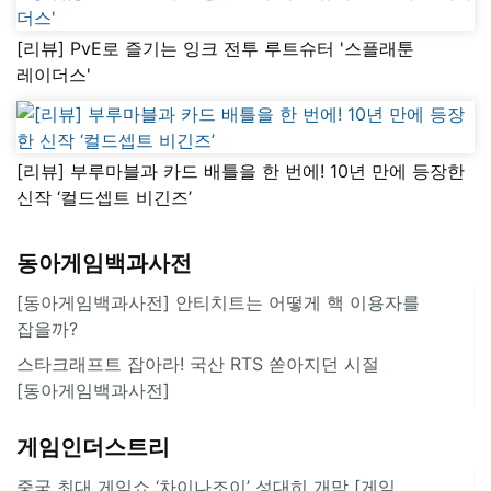
[리뷰] PvE로 즐기는 잉크 전투 루트슈터 '스플래툰
레이더스'
[리뷰] 부루마블과 카드 배틀을 한 번에! 10년 만에 등장한
신작 ‘컬드셉트 비긴즈’
동아게임백과사전
[동아게임백과사전] 안티치트는 어떻게 핵 이용자를
잡을까?
스타크래프트 잡아라! 국산 RTS 쏟아지던 시절
[동아게임백과사전]
게임인더스트리
중국 최대 게임쇼 ‘차이나조이’ 성대히 개막 [게임