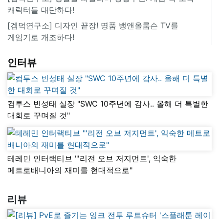
캐릭터들 대단하다!
[겜덕연구소] 디자인 끝장! 명품 뱅앤올룹슨 TV를
게임기로 개조하다!
인터뷰
컴투스 빈성태 실장 "SWC 10주년에 감사.. 올해 더 특별한
대회로 꾸며질 것"
테레민 인터랙티브 "'리전 오브 저지먼트', 익숙한
메트로배니아의 재미를 현대적으로"
리뷰