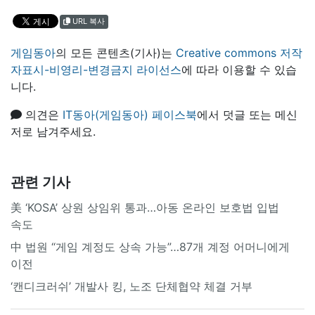
URL 복사
게임동아
의 모든 콘텐츠(기사)는
Creative commons 저작
자표시-비영리-변경금지 라이선스
에 따라 이용할 수 있습
니다.
의견은
IT동아(게임동아) 페이스북
에서 덧글 또는 메신
저로 남겨주세요.
관련 기사
美 ‘KOSA’ 상원 상임위 통과…아동 온라인 보호법 입법
속도
中 법원 “게임 계정도 상속 가능”…87개 계정 어머니에게
이전
‘캔디크러쉬’ 개발사 킹, 노조 단체협약 체결 거부