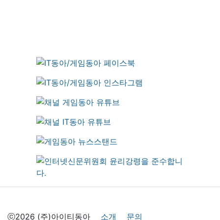
ⓒ2026 (주)아이티동아
소개
문의