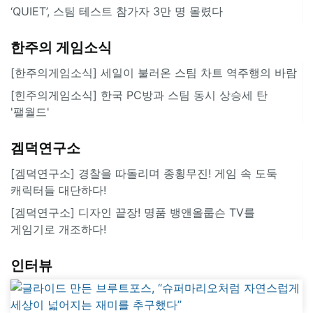
‘QUIET’, 스팀 테스트 참가자 3만 명 몰렸다
한주의 게임소식
[한주의게임소식] 세일이 불러온 스팀 차트 역주행의 바람
[힌주의게임소식] 한국 PC방과 스팀 동시 상승세 탄
'팰월드'
겜덕연구소
[겜덕연구소] 경찰을 따돌리며 종횡무진! 게임 속 도둑
캐릭터들 대단하다!
[겜덕연구소] 디자인 끝장! 명품 뱅앤올룹슨 TV를
게임기로 개조하다!
인터뷰