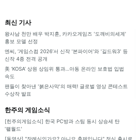
최신 기사
왕사남 천만 배우 박지훈, 카카오게임즈 '도깨비의세계'
홍보 모델 선정
엔씨, ‘게임스컴 2026’서 신작 '본파이어'와 '길드워3' 등
신작 4종 전격 공개
美 ‘KOSA’ 상원 상임위 통과…아동 온라인 보호법 입법
속도
팬들이 찾아낸 '붉은사막'의 매력! 글로벌 영상 콘테스트
수상작 발표
한주의 게임소식
[힌주의게임소식] 한국 PC방과 스팀 동시 상승세 탄
'팰월드'
[동영상] "장례식인가요? 아니요 축제입니다" 정식 출시로