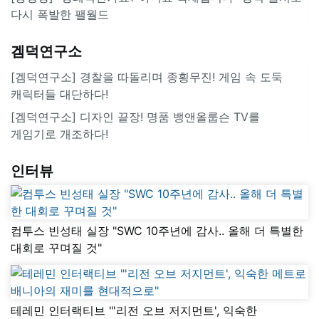
다시 폭발한 팰월드
겜덕연구소
[겜덕연구소] 경찰을 따돌리며 종횡무진! 게임 속 도둑
캐릭터들 대단하다!
[겜덕연구소] 디자인 끝장! 명품 뱅앤올룹슨 TV를
게임기로 개조하다!
인터뷰
컴투스 빈성태 실장 "SWC 10주년에 감사.. 올해 더 특별한
대회로 꾸며질 것"
테레민 인터랙티브 "'리전 오브 저지먼트', 익숙한