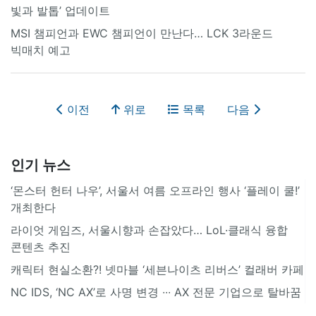
빛과 발톱’ 업데이트
MSI 챔피언과 EWC 챔피언이 만난다… LCK 3라운드
빅매치 예고
이전
위로
목록
다음
인기 뉴스
‘몬스터 헌터 나우’, 서울서 여름 오프라인 행사 ‘플레이 쿨!’
개최한다
라이엇 게임즈, 서울시향과 손잡았다… LoL·클래식 융합
콘텐츠 추진
캐릭터 현실소환?! 넷마블 ‘세븐나이츠 리버스’ 컬래버 카페
NC IDS, ‘NC AX’로 사명 변경 ∙∙∙ AX 전문 기업으로 탈바꿈