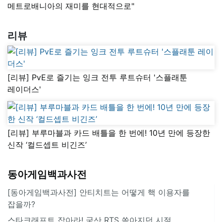
메트로배니아의 재미를 현대적으로"
리뷰
[리뷰] PvE로 즐기는 잉크 전투 루트슈터 '스플래툰
레이더스'
[리뷰] 부루마블과 카드 배틀을 한 번에! 10년 만에 등장한
신작 ‘컬드셉트 비긴즈’
동아게임백과사전
[동아게임백과사전] 안티치트는 어떻게 핵 이용자를
잡을까?
스타크래프트 잡아라! 국산 RTS 쏟아지던 시절