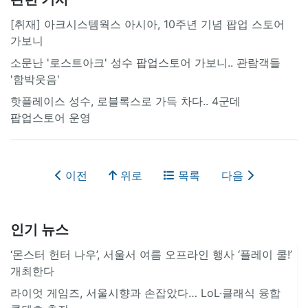
[취재] 아크시스템웍스 아시아, 10주년 기념 팝업 스토어
가보니
소문난 '로스트아크' 성수 팝업스토어 가보니.. 관람객들
'함박웃음'
핫플레이스 성수, 로블록스로 가득 차다.. 4군데
팝업스토어 운영
이전
위로
목록
다음
인기 뉴스
‘몬스터 헌터 나우’, 서울서 여름 오프라인 행사 ‘플레이 쿨!’
개최한다
라이엇 게임즈, 서울시향과 손잡았다… LoL·클래식 융합