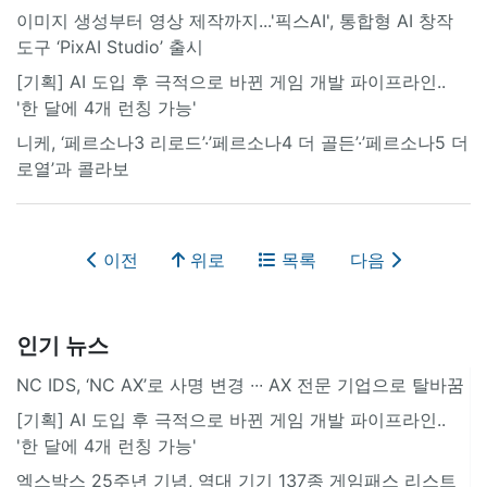
이미지 생성부터 영상 제작까지...'픽스AI', 통합형 AI 창작
도구 ‘PixAI Studio’ 출시
[기획] AI 도입 후 극적으로 바뀐 게임 개발 파이프라인..
'한 달에 4개 런칭 가능'
니케, ‘페르소나3 리로드’·’페르소나4 더 골든’·’페르소나5 더
로열’과 콜라보
이전
위로
목록
다음
인기 뉴스
NC IDS, ‘NC AX’로 사명 변경 ∙∙∙ AX 전문 기업으로 탈바꿈
[기획] AI 도입 후 극적으로 바뀐 게임 개발 파이프라인..
'한 달에 4개 런칭 가능'
엑스박스 25주년 기념, 역대 기기 137종 게임패스 리스트