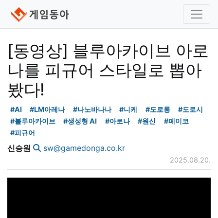
[동영상] 블루아카이브 아로
나를 피규어 스타일로 뽑아
봤다!
#AI
#LM아레나
#나노바나나
#니케
#도로롱
#도로시
#블루아카이브
#생성형 AI
#아로나
#원신
#페이코
#피규어
신승원
sw@gamedonga.co.kr
2025.08.20.