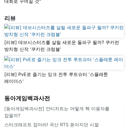
대회로 꾸며질 것"
리뷰
[리뷰] 데브시스터즈를 살릴 새로운 돌파구 될까? 쿠키런
방치형 신작 '쿠키런 크럼블'
[리뷰] PvE로 즐기는 잉크 전투 루트슈터 '스플래툰
레이더스'
동아게임백과사전
[동아게임백과사전] 안티치트는 어떻게 핵 이용자를
잡을까?
스타크래프트 잡아라! 국산 RTS 쏟아지던 시절