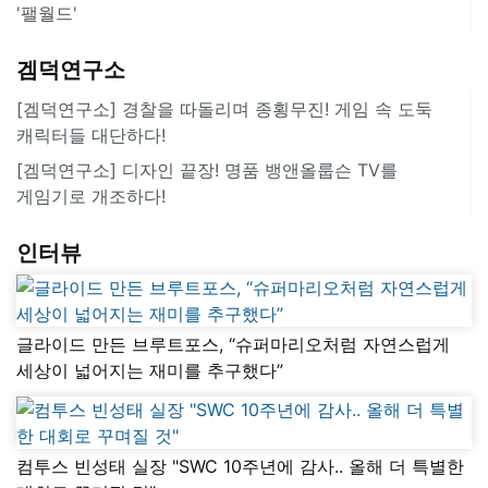
'팰월드'
겜덕연구소
[겜덕연구소] 경찰을 따돌리며 종횡무진! 게임 속 도둑
캐릭터들 대단하다!
[겜덕연구소] 디자인 끝장! 명품 뱅앤올룹슨 TV를
게임기로 개조하다!
인터뷰
글라이드 만든 브루트포스, “슈퍼마리오처럼 자연스럽게
세상이 넓어지는 재미를 추구했다”
컴투스 빈성태 실장 "SWC 10주년에 감사.. 올해 더 특별한