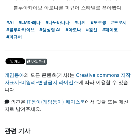
블루아카이브 아로나를 피규어 스타일로 뽑아봤다!
#AI
#LM아레나
#나노바나나
#니케
#도로롱
#도로시
#블루아카이브
#생성형 AI
#아로나
#원신
#페이코
#피규어
URL 복사
게임동아
의 모든 콘텐츠(기사)는
Creative commons 저작
자표시-비영리-변경금지 라이선스
에 따라 이용할 수 있습
니다.
의견은
IT동아(게임동아) 페이스북
에서 덧글 또는 메신
저로 남겨주세요.
관련 기사