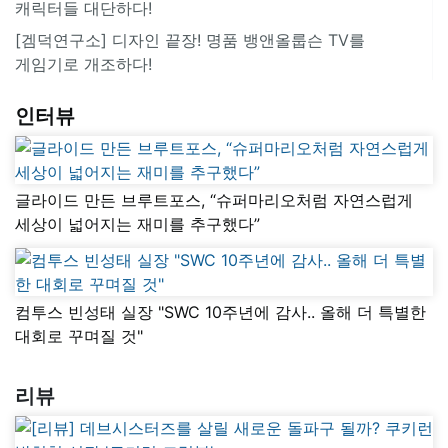
캐릭터들 대단하다!
[겜덕연구소] 디자인 끝장! 명품 뱅앤올룹슨 TV를
게임기로 개조하다!
인터뷰
글라이드 만든 브루트포스, “슈퍼마리오처럼 자연스럽게
세상이 넓어지는 재미를 추구했다”
컴투스 빈성태 실장 "SWC 10주년에 감사.. 올해 더 특별한
대회로 꾸며질 것"
리뷰