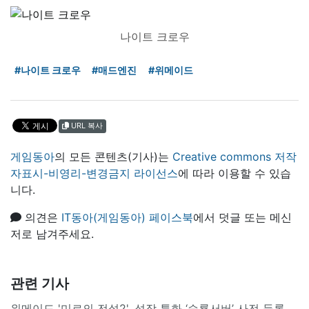
나이트 크로우
#나이트 크로우
#매드엔진
#위메이드
URL 복사
게임동아
의 모든 콘텐츠(기사)는
Creative commons 저작
자표시-비영리-변경금지 라이선스
에 따라 이용할 수 있습
니다.
의견은
IT동아(게임동아) 페이스북
에서 덧글 또는 메신
저로 남겨주세요.
관련 기사
위메이드 '미르의 전설2', 성장 특화 ‘승룡서버’ 사전 등록