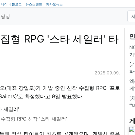
네이버 블로그
뉴스스탠드
카카오뉴스
동영상
형 RPG '스타 세일러' 타
인
NC
기
[
파
2025.09.09.
엑
대표 강일모)가 개발 중인 신작 수집형 RPG '프로
게
ailors)'로 확정했다고 9일 발표했다.
[
“
수집형 RPG 신작 '스타 세일러'
게
 통해 정식 타이틀이 최초로 공개됐으며, 개발사 측은