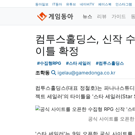
동아일보
IT동아
유튜브
네이버TV
페이스북
인스타그램
뉴스
리뷰
가이드
컴투스홀딩스, 신작 수집
이틀 확정
#수집형RPG
#스타 세일러
#컴투스홀딩스
조학동
igelau@gamedonga.co.kr
컴투스홀딩스(대표 정철호)는 파나나스튜디오(
젝트 세일러'의 타이틀을 '스타 세일러(Star S
공식 사이트를 오픈한 
'스타 세일러'는 9일 오픈한 공식 사이트를