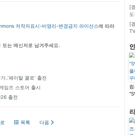
[
도
[
 commons 저작자표시-비영리-변경금지 라이선스
에 따라
T
 또는 메신저로 남겨주세요.
가..'페이탈 클로' 출전
컴
픽게임즈 스토어 출시
"
26 출전
올
꾸
로
목록
다음