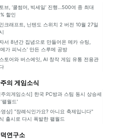
토브, ‘쿨썸머, 빅세일’ 진행…500여 종 최대
0% 할인
인크래프트, 닌텐도 스위치 2 버전 10월 27일
시
자서 8년간 집념으로 만들어온 메카 슈팅,
오메가 피닉스' 만든 스루메 공방
스토어와 버스에잇, AI 창작 게임 유통 전용관
다
주의 게임소식
힌주의게임소식] 한국 PC방과 스팀 동시 상승세
 '팰월드'
동영상] "장례식인가요? 아니요 축제입니다"
식 출시로 다시 폭발한 팰월드
겜덕연구소