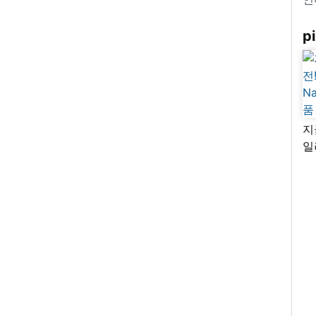
pi
지
일
님
리