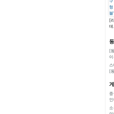
[
데
새
쿠
'
[
이
스
[
중
인
소
인