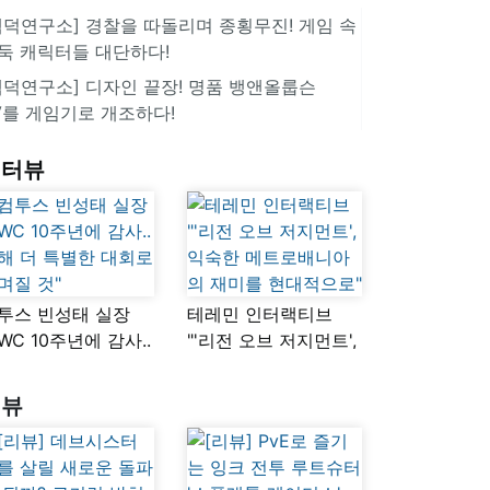
겜덕연구소] 경찰을 따돌리며 종횡무진! 게임 속
둑 캐릭터들 대단하다!
겜덕연구소] 디자인 끝장! 명품 뱅앤올룹슨
V를 게임기로 개조하다!
인터뷰
투스 빈성태 실장
테레민 인터랙티브
SWC 10주년에 감사..
"'리전 오브 저지먼트',
해 더 특별한 대회로
익숙한
며질 것"
메트로배니아의
리뷰
재미를 현대적으로"