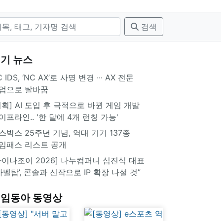
검색
기 뉴스
 IDS, ‘NC AX’로 사명 변경 ∙∙∙ AX 전문
업으로 탈바꿈
기획] AI 도입 후 극적으로 바뀐 게임 개발
이프라인.. '한 달에 4개 런칭 가능'
스박스 25주년 기념, 역대 기기 137종
임패스 리스트 공개
차이나조이 2026] 나누컴퍼니 심진식 대표
‘바벨탑’, 콘솔과 신작으로 IP 확장 나설 것”
임동아 동영상