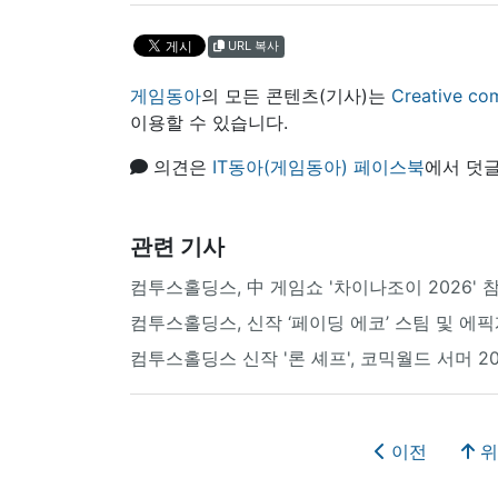
URL 복사
게임동아
의 모든 콘텐츠(기사)는
Creative
이용할 수 있습니다.
의견은
IT동아(게임동아) 페이스북
에서 덧글
관련 기사
컴투스홀딩스, 中 게임쇼 '차이나조이 2026' 참
컴투스홀딩스, 신작 ‘페이딩 에코’ 스팀 및 에
컴투스홀딩스 신작 '론 셰프', 코믹월드 서머 20
이전
위