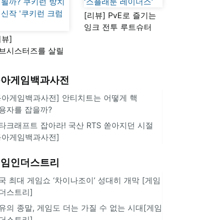
[리뷰] PvE로 즐기는
잉크 전투 루트슈터
리뷰]
'스플래툰 레이더스'
브시스터즈를 살릴
로운 돌파구 될까?
키런 방치형 신작
동아게임백과사전
쿠키런 크럼블'
동아게임백과사전] 안티치트는 어떻게 핵
용자를 잡을까?
타크래프트 잡아라! 국산 RTS 쏟아지던 시절
동아게임백과사전]
게임인더스트리
국 최대 게임쇼 ‘차이나조이’ 성대히 개막 [게임
더스트리]
유의 종말, 게임도 더는 가질 수 없는 시대[게임
더스트리]