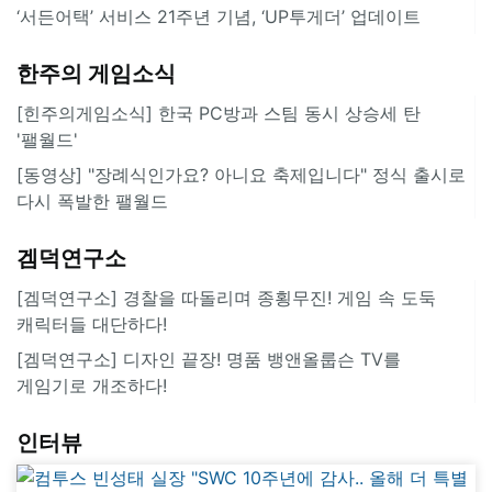
‘서든어택’ 서비스 21주년 기념, ‘UP투게더’ 업데이트
한주의 게임소식
[힌주의게임소식] 한국 PC방과 스팀 동시 상승세 탄
'팰월드'
[동영상] "장례식인가요? 아니요 축제입니다" 정식 출시로
다시 폭발한 팰월드
겜덕연구소
[겜덕연구소] 경찰을 따돌리며 종횡무진! 게임 속 도둑
캐릭터들 대단하다!
[겜덕연구소] 디자인 끝장! 명품 뱅앤올룹슨 TV를
게임기로 개조하다!
인터뷰