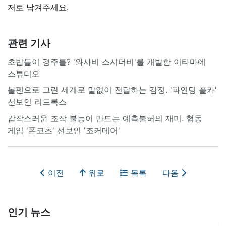
저로 남겨주세요.
관련 기사
초밥들이 경주를? '와사비 스시더비'를 개발한 이타마에
스튜디오
볼펜으로 그린 세계로 말없이 전달하는 감정. '파인딩 폴카'
선보인 리드록스
갑작스러운 조작 불능이 만드는 예측불허의 재미. 협동
게임 '폰코츠' 선보인 '조커메어'
이전
위로
목록
다음
인기 뉴스