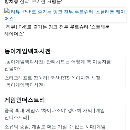
방치형 신작 '쿠키런 크럼블'
[리뷰] PvE로 즐기는 잉크 전투 루트슈터 '스플래툰
레이더스'
동아게임백과사전
[동아게임백과사전] 안티치트는 어떻게 핵 이용자를
잡을까?
스타크래프트 잡아라! 국산 RTS 쏟아지던 시절
[동아게임백과사전]
게임인더스트리
중국 최대 게임쇼 ‘차이나조이’ 성대히 개막 [게임
인더스트리]
소유의 종말, 게임도 더는 가질 수 없는 시대[게임