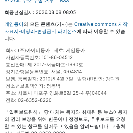
E-MAIL 주소 수집 거부
RSS
최종편집일시: 2026.08.08 08:05
게임동아
의 모든 콘텐츠(기사)는
Creative commons 저작
자표시-비영리-변경금지 라이선스
에 따라 이용할 수 있습
니다.
회사: (주)아이티동아
제호: 게임동아
사업자등록번호: 101-86-04512
통신판매: 제 2017-서울마포-1990호
정기간행물등록번호: 서울, 아04814
발행, 등록일자: 2010년 4월 7일
발행/편집인: 강덕원
청소년보호책임자: 정동범
주소: 서울시 마포구 양화로8길 25-4 우)04044
전화: 02-6352-8220
「열린보도원칙」 당 매체는 독자와 취재원 등 뉴스이용자
의 권리 보장을 위해 반론이나 정정보도, 추후보도를 요청
할 수 있는 창구를 열어두고 있음을 알려드립니다. 고충처