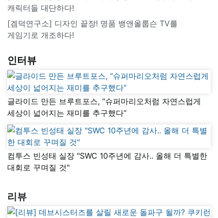
캐릭터들 대단하다!
[겜덕연구소] 디자인 끝장! 명품 뱅앤올룹슨 TV를
게임기로 개조하다!
인터뷰
글라이드 만든 브루트포스, “슈퍼마리오처럼 자연스럽게
세상이 넓어지는 재미를 추구했다”
컴투스 빈성태 실장 "SWC 10주년에 감사.. 올해 더 특별한
대회로 꾸며질 것"
리뷰