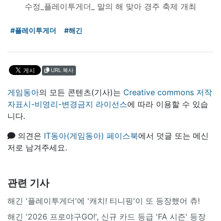
수정_플레이투게더_ 말의 해 맞아 경주 축제 개최
#플레이투게더
#해긴
URL 복사
게임동아
의 모든 콘텐츠(기사)는
Creative commons 저작
자표시-비영리-변경금지 라이선스
에 따라 이용할 수 있습
니다.
의견은
IT동아(게임동아) 페이스북
에서 덧글 또는 메신
저로 남겨주세요.
관련 기사
해긴 '플레이투게더'에 '캐치! 티니핑'이 또 등장했어 츄!
해긴 '2026 프로야구GO!', 신규 카드 등급 'FA 시즌' 등장