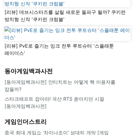
[리뷰] 데브시스터즈를 살릴 새로운 돌파구 될까? 쿠키런
방치형 신작 '쿠키런 크럼블'
[리뷰] PvE로 즐기는 잉크 전투 루트슈터 '스플래툰
레이더스'
동아게임백과사전
[동아게임백과사전] 안티치트는 어떻게 핵 이용자를
잡을까?
스타크래프트 잡아라! 국산 RTS 쏟아지던 시절
[동아게임백과사전]
게임인더스트리
중국 최대 게임쇼 ‘차이나조이’ 성대히 개막 [게임