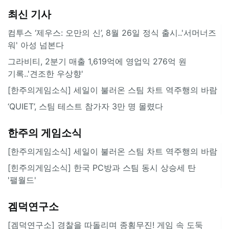
최신 기사
컴투스 ‘제우스: 오만의 신’, 8월 26일 정식 출시..'서머너즈
워' 아성 넘본다
그라비티, 2분기 매출 1,619억에 영업익 276억 원
기록..'견조한 우상향'
[한주의게임소식] 세일이 불러온 스팀 차트 역주행의 바람
‘QUIET’, 스팀 테스트 참가자 3만 명 몰렸다
한주의 게임소식
[한주의게임소식] 세일이 불러온 스팀 차트 역주행의 바람
[힌주의게임소식] 한국 PC방과 스팀 동시 상승세 탄
'팰월드'
겜덕연구소
[겜덕연구소] 경찰을 따돌리며 종횡무진! 게임 속 도둑