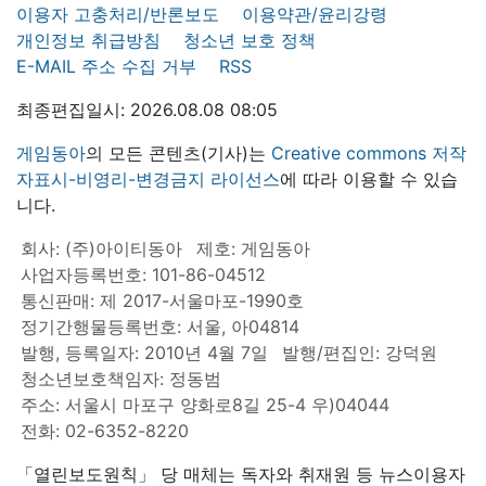
이용자 고충처리/반론보도
이용약관/윤리강령
개인정보 취급방침
청소년 보호 정책
E-MAIL 주소 수집 거부
RSS
최종편집일시: 2026.08.08 08:05
게임동아
의 모든 콘텐츠(기사)는
Creative commons 저작
자표시-비영리-변경금지 라이선스
에 따라 이용할 수 있습
니다.
회사: (주)아이티동아
제호: 게임동아
사업자등록번호: 101-86-04512
통신판매: 제 2017-서울마포-1990호
정기간행물등록번호: 서울, 아04814
발행, 등록일자: 2010년 4월 7일
발행/편집인: 강덕원
청소년보호책임자: 정동범
주소: 서울시 마포구 양화로8길 25-4 우)04044
전화: 02-6352-8220
「열린보도원칙」 당 매체는 독자와 취재원 등 뉴스이용자