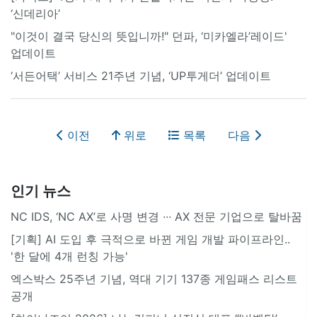
‘신데리아’
"이것이 결국 당신의 뜻입니까!" 던파, ‘미카엘라’레이드'
업데이트
‘서든어택’ 서비스 21주년 기념, ‘UP투게더’ 업데이트
이전
위로
목록
다음
인기 뉴스
NC IDS, ‘NC AX’로 사명 변경 ∙∙∙ AX 전문 기업으로 탈바꿈
[기획] AI 도입 후 극적으로 바뀐 게임 개발 파이프라인..
'한 달에 4개 런칭 가능'
엑스박스 25주년 기념, 역대 기기 137종 게임패스 리스트
공개