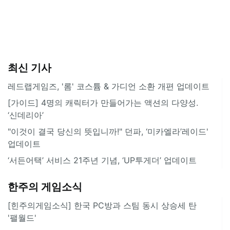
최신 기사
레드랩게임즈, '롬' 코스튬 & 가디언 소환 개편 업데이트
[가이드] 4명의 캐릭터가 만들어가는 액션의 다양성.
‘신데리아’
"이것이 결국 당신의 뜻입니까!" 던파, ‘미카엘라’레이드'
업데이트
‘서든어택’ 서비스 21주년 기념, ‘UP투게더’ 업데이트
한주의 게임소식
[힌주의게임소식] 한국 PC방과 스팀 동시 상승세 탄
'팰월드'