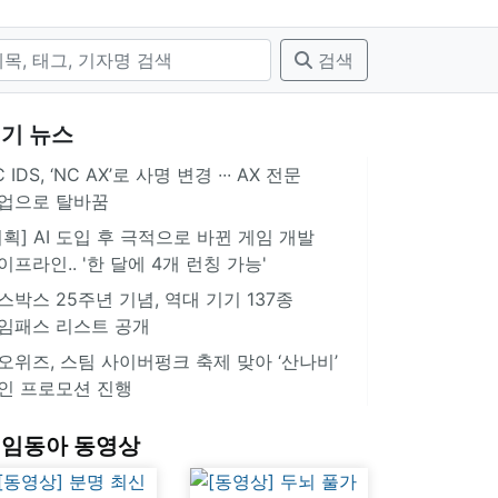
검색
기 뉴스
 IDS, ‘NC AX’로 사명 변경 ∙∙∙ AX 전문
업으로 탈바꿈
기획] AI 도입 후 극적으로 바뀐 게임 개발
이프라인.. '한 달에 4개 런칭 가능'
스박스 25주년 기념, 역대 기기 137종
임패스 리스트 공개
오위즈, 스팀 사이버펑크 축제 맞아 ‘산나비’
인 프로모션 진행
임동아 동영상