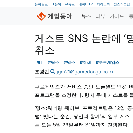
동아일보
IT동아
유튜브
네이버TV
페이스북
인스타그램
뉴스
리뷰
가이드
게스트 SNS 논란에 ‘
취소
#IT
#띵조
#명조
#취재
#쿠로게임즈
조광민
jgm21@gamedonga.co.kr
쿠로게임즈가 서비스 중인 오픈월드 액션 RP
프로그램을 조정한다. 행사 무대 게스트를 
‘명조:워더링 웨이브’ 프로젝트팀은 12일 
벌: 빛나는 순간, 당신과 함께’의 일부 게
는 오는 5월 29일부터 31일까지 진행된다.