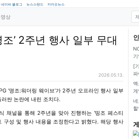
네이버 블로그
뉴스스탠드
카카오뉴스
동영상
명조’ 2주년 행사 일부 무대
인
NC
기
[
파
2026.05.13.
엑
G ‘명조:워더링 웨이브’가 2주년 오프라인 행사 일부
게
둘러싼 논란에 내린 조치다.
네
할
공식 채널을 통해 2주년을 맞아 진행하는 ‘띵조 페스티
스트 구성 및 행사 내용을 조정한다고 밝혔다. 해당 행사
게