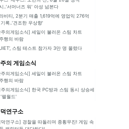
시..'서머너즈 워' 아성 넘본다
라비티, 2분기 매출 1,619억에 영업익 276억
 기록..'견조한 우상향'
한주의게임소식] 세일이 불러온 스팀 차트
주행의 바람
QUIET’, 스팀 테스트 참가자 3만 명 몰렸다
주의 게임소식
한주의게임소식] 세일이 불러온 스팀 차트
주행의 바람
힌주의게임소식] 한국 PC방과 스팀 동시 상승세
 '팰월드'
겜덕연구소
겜덕연구소] 경찰을 따돌리며 종횡무진! 게임 속
둑 캐릭터들 대단하다!