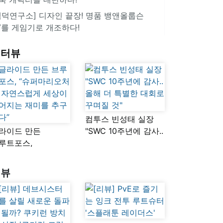
겜덕연구소] 디자인 끝장! 명품 뱅앤올룹슨
V를 게임기로 개조하다!
인터뷰
컴투스 빈성태 실장
라이드 만든
"SWC 10주년에 감사..
루트포스,
올해 더 특별한 대회로
슈퍼마리오처럼
꾸며질 것"
연스럽게 세상이
리뷰
어지는 재미를
구했다”