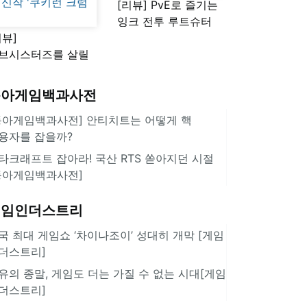
[리뷰] PvE로 즐기는
잉크 전투 루트슈터
리뷰]
'스플래툰 레이더스'
브시스터즈를 살릴
로운 돌파구 될까?
키런 방치형 신작
동아게임백과사전
쿠키런 크럼블'
동아게임백과사전] 안티치트는 어떻게 핵
용자를 잡을까?
타크래프트 잡아라! 국산 RTS 쏟아지던 시절
동아게임백과사전]
게임인더스트리
국 최대 게임쇼 ‘차이나조이’ 성대히 개막 [게임
더스트리]
유의 종말, 게임도 더는 가질 수 없는 시대[게임
더스트리]