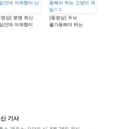
동영상] 분명 최신
[동영상] 두뇌
임인데 아재향이
풀가동해야 하는
다
고양이 게임ㄷㄷ
신 기사
투스 ‘제우스: 오만의 신’, 8월 26일 정식