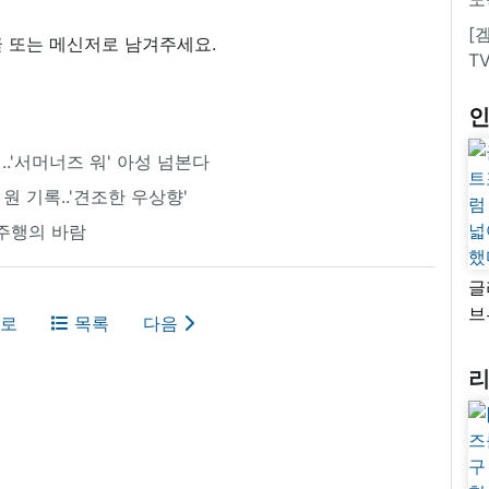
[
 또는 메신저로 남겨주세요.
T
시..'서머너즈 워' 아성 넘본다
 원 기록..'견조한 우상향'
주행의 바람
글
브
로
목록
다음
“
자
넓
추