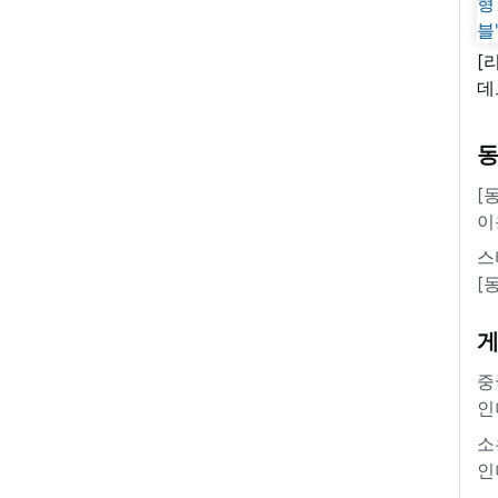
[
데
새
쿠
'
[
이
스
[
중
인
소
인