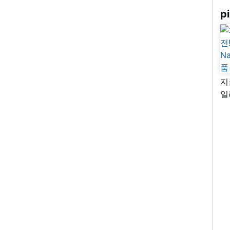
pi
지
일
님
리