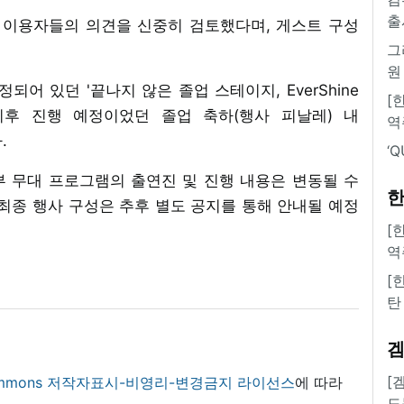
출
해 이용자들의 의견을 신중히 검토했다며, 게스트 구성
그
원
예정되어 있던 '끝나지 않은 졸업 스테이지, EverShine
[
 이후 진행 예정이었던 졸업 축하(행사 피날레) 내
역
.
‘
 무대 프로그램의 출연진 및 진행 내용은 변동될 수
한
최종 행사 구성은 추후 별도 공지를 통해 안내될 예정
[
역
[
탄
[
 commons 저작자표시-비영리-변경금지 라이선스
에 따라
도