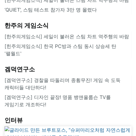
‘QUIET’, 스팀 테스트 참가자 3만 명 몰렸다
한주의 게임소식
[한주의게임소식] 세일이 불러온 스팀 차트 역주행의 바람
[힌주의게임소식] 한국 PC방과 스팀 동시 상승세 탄
'팰월드'
겜덕연구소
[겜덕연구소] 경찰을 따돌리며 종횡무진! 게임 속 도둑
캐릭터들 대단하다!
[겜덕연구소] 디자인 끝장! 명품 뱅앤올룹슨 TV를
게임기로 개조하다!
인터뷰