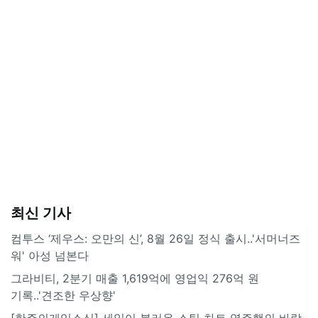
최신 기사
컴투스 ‘제우스: 오만의 신’, 8월 26일 정식 출시..'서머너즈
워' 아성 넘본다
그라비티, 2분기 매출 1,619억에 영업익 276억 원
기록..'견조한 우상향'
[한주의게임소식] 세일이 불러온 스팀 차트 역주행의 바람