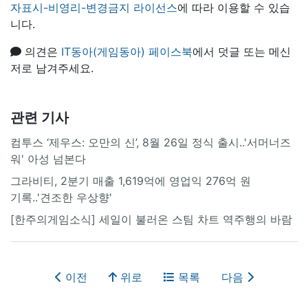
자표시-비영리-변경금지 라이선스
에 따라 이용할 수 있습
니다.
의견은
IT동아(게임동아) 페이스북
에서 덧글 또는 메신
저로 남겨주세요.
관련 기사
컴투스 ‘제우스: 오만의 신’, 8월 26일 정식 출시..'서머너즈
워' 아성 넘본다
그라비티, 2분기 매출 1,619억에 영업익 276억 원
기록..'견조한 우상향'
[한주의게임소식] 세일이 불러온 스팀 차트 역주행의 바람
이전
위로
목록
다음