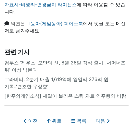
자표시-비영리-변경금지 라이선스
에 따라 이용할 수 있습
니다.
의견은
IT동아(게임동아) 페이스북
에서 덧글 또는 메신
저로 남겨주세요.
관련 기사
컴투스 ‘제우스: 오만의 신’, 8월 26일 정식 출시..'서머너즈
워' 아성 넘본다
그라비티, 2분기 매출 1,619억에 영업익 276억 원
기록..'견조한 우상향'
[한주의게임소식] 세일이 불러온 스팀 차트 역주행의 바람
이전
위로
목록
다음