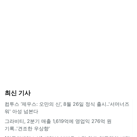
최신 기사
컴투스 ‘제우스: 오만의 신’, 8월 26일 정식 출시..'서머너즈
워' 아성 넘본다
그라비티, 2분기 매출 1,619억에 영업익 276억 원
기록..'견조한 우상향'