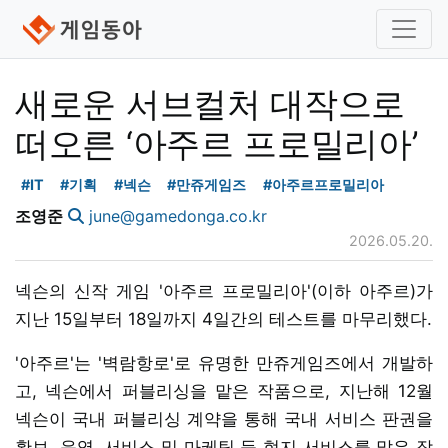
새로운 서브컬처 대작으로
떠오른 ‘아주르 프로밀리아’
#IT
#기획
#넥슨
#만쥬게임즈
#아주르프로밀리아
조영준
june@gamedonga.co.kr
2026.05.20.
넥슨의 신작 게임 '아주르 프로밀리아'(이하 아주르)가
지난 15일부터 18일까지 4일간의 테스트를 마무리했다.
'아주르'는 '벽람항로'로 유명한 만쥬게임즈에서 개발하
고, 넥슨에서 퍼블리싱을 맡은 작품으로, 지난해 12월
넥슨이 국내 퍼블리싱 계약을 통해 국내 서비스 판권을
확보. 운영, 서비스 및 마케팅 등 현지 서비스를 맡은 작