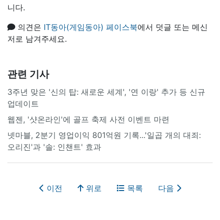
니다.
의견은
IT동아(게임동아) 페이스북
에서 덧글 또는 메신
저로 남겨주세요.
관련 기사
3주년 맞은 '신의 탑: 새로운 세계', '연 이랑' 추가 등 신규
업데이트
웹젠, '샷온라인'에 골프 축제 사전 이벤트 마련
넷마블, 2분기 영업이익 801억원 기록...'일곱 개의 대죄:
오리진'과 '솔: 인챈트' 효과
이전
위로
목록
다음