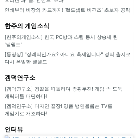
연쇄부터 비장의 카드까지! ‘컬드셉트 비긴즈’ 초보자 공략
한주의 게임소식
[힌주의게임소식] 한국 PC방과 스팀 동시 상승세 탄
'팰월드'
[동영상] "장례식인가요? 아니요 축제입니다" 정식 출시로
다시 폭발한 팰월드
겜덕연구소
[겜덕연구소] 경찰을 따돌리며 종횡무진! 게임 속 도둑
캐릭터들 대단하다!
[겜덕연구소] 디자인 끝장! 명품 뱅앤올룹슨 TV를
게임기로 개조하다!
인터뷰