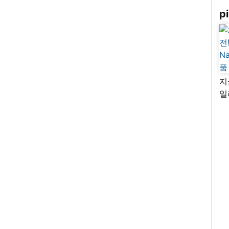
pi
지
일
님
리