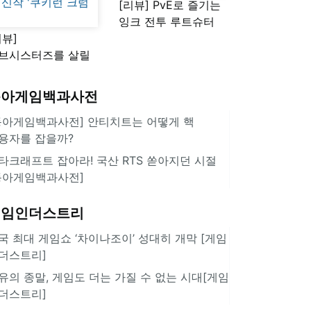
[리뷰] PvE로 즐기는
잉크 전투 루트슈터
리뷰]
'스플래툰 레이더스'
브시스터즈를 살릴
로운 돌파구 될까?
키런 방치형 신작
동아게임백과사전
쿠키런 크럼블'
동아게임백과사전] 안티치트는 어떻게 핵
용자를 잡을까?
타크래프트 잡아라! 국산 RTS 쏟아지던 시절
동아게임백과사전]
게임인더스트리
국 최대 게임쇼 ‘차이나조이’ 성대히 개막 [게임
더스트리]
유의 종말, 게임도 더는 가질 수 없는 시대[게임
더스트리]