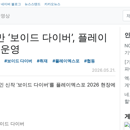
네이버 블로그
뉴스스탠드
카카오뉴스
동영상
만 ‘보이드 다이버’, 플레이
인
NC
 운영
기
#보이드 다이버
#취재
#플레이엑스포
#협동
[
파
2026.05.21.
엑
신작 ‘보이드 다이버’를 플레이엑스포 2026 현장에
게
네
할
게
이드 다이버