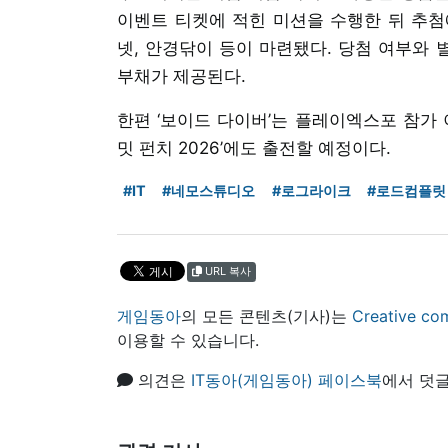
이벤트 티켓에 적힌 미션을 수행한 뒤 추첨에
넷, 안경닦이 등이 마련됐다. 당첨 여부와
부채가 제공된다.
한편 ‘보이드 다이버’는 플레이엑스포 참가 
밋 펀치 2026’에도 출전할 예정이다.
#IT
#네모스튜디오
#로그라이크
#로드컴플릿
URL 복사
게임동아
의 모든 콘텐츠(기사)는
Creative
이용할 수 있습니다.
의견은
IT동아(게임동아) 페이스북
에서 덧글