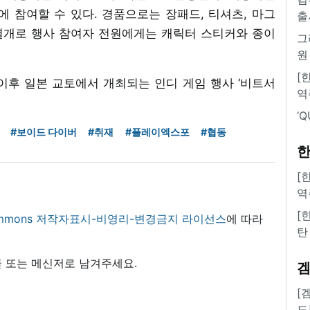
 참여할 수 있다. 경품으로는 장패드, 티셔츠, 마그
출
 별개로 행사 참여자 전원에게는 캐릭터 스티커와 종이
그
원
[
이후 일본 교토에서 개최되는 인디 게임 행사 ‘비트서
역
‘
#보이드 다이버
#취재
#플레이엑스포
#협동
한
[
역
[
 commons 저작자표시-비영리-변경금지 라이선스
에 따라
탄
 또는 메신저로 남겨주세요.
[
도