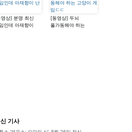
동영상] 분명 최신
[동영상] 두뇌
임인데 아재향이
풀가동해야 하는
다
고양이 게임ㄷㄷ
신 기사
투스 ‘제우스: 오만의 신’, 8월 26일 정식