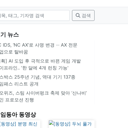
검색
기 뉴스
 IDS, ‘NC AX’로 사명 변경 ∙∙∙ AX 전문
업으로 탈바꿈
기획] AI 도입 후 극적으로 바뀐 게임 개발
이프라인.. '한 달에 4개 런칭 가능'
스박스 25주년 기념, 역대 기기 137종
임패스 리스트 공개
오위즈, 스팀 사이버펑크 축제 맞아 ‘산나비’
인 프로모션 진행
임동아 동영상