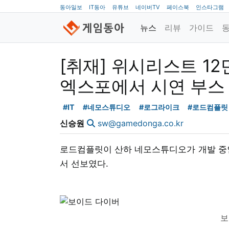
동아일보
IT동아
유튜브
네이버TV
페이스북
인스타그램
뉴스
리뷰
가이드
[취재] 위시리스트 12
엑스포에서 시연 부스
#IT
#네모스튜디오
#로그라이크
#로드컴플릿
신승원
sw@gamedonga.co.kr
로드컴플릿이 산하 네모스튜디오가 개발 중인 
서 선보였다.
보