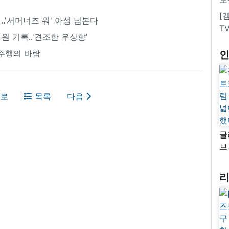
[
시..'서머너즈 워' 아성 넘본다
T
 원 기록..'견조한 우상향'
주행의 바람
로
목록
다음
글
브
“
자
넓
추