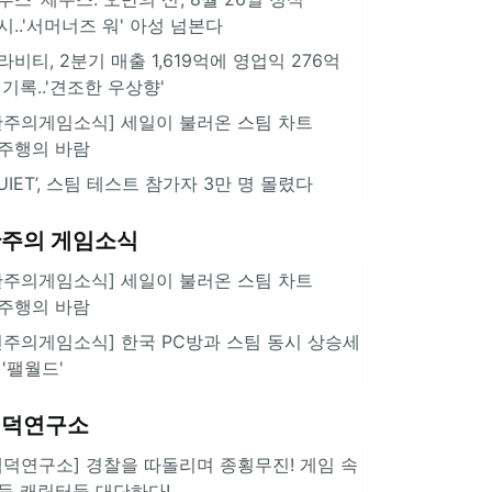
시..'서머너즈 워' 아성 넘본다
라비티, 2분기 매출 1,619억에 영업익 276억
 기록..'견조한 우상향'
한주의게임소식] 세일이 불러온 스팀 차트
주행의 바람
QUIET’, 스팀 테스트 참가자 3만 명 몰렸다
주의 게임소식
한주의게임소식] 세일이 불러온 스팀 차트
주행의 바람
힌주의게임소식] 한국 PC방과 스팀 동시 상승세
 '팰월드'
겜덕연구소
겜덕연구소] 경찰을 따돌리며 종횡무진! 게임 속
둑 캐릭터들 대단하다!