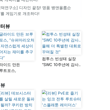
겜덕연구소] 디자인 끝장! 명품 뱅앤올룹슨
V를 게임기로 개조하다!
인터뷰
컴투스 빈성태 실장
라이드 만든
"SWC 10주년에 감사..
루트포스,
올해 더 특별한 대회로
슈퍼마리오처럼
꾸며질 것"
연스럽게 세상이
리뷰
어지는 재미를
구했다”