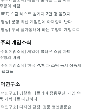
주행의 바람
QUIET’, 스팀 테스트 참가자 3만 명 몰렸다
동영상] 분명 최신 게임인데 아재향이 난다
동영상] 두뇌 풀가동해야 하는 고양이 게임ㄷㄷ
주의 게임소식
한주의게임소식] 세일이 불러온 스팀 차트
주행의 바람
힌주의게임소식] 한국 PC방과 스팀 동시 상승세
 '팰월드'
겜덕연구소
겜덕연구소] 경찰을 따돌리며 종횡무진! 게임 속
둑 캐릭터들 대단하다!
겜덕연구소] 디자인 끝장! 명품 뱅앤올룹슨