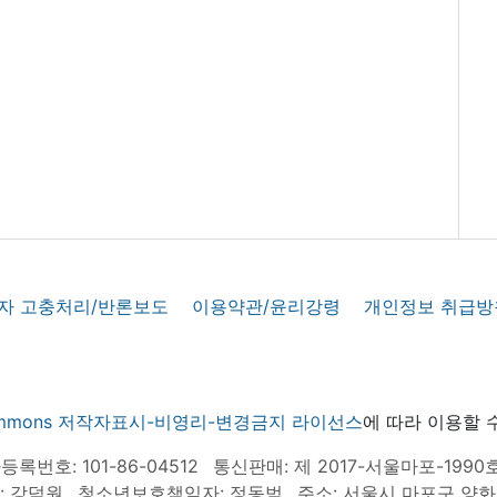
자 고충처리/반론보도
이용약관/윤리강령
개인정보 취급방
 commons 저작자표시-비영리-변경금지 라이선스
에 따라 이용할 
록번호: 101-86-04512
통신판매: 제 2017-서울마포-1990
: 강덕원
청소년보호책임자: 정동범
주소: 서울시 마포구 양화로