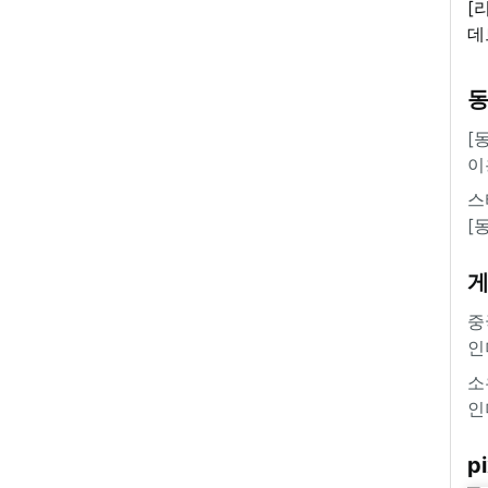
[
데
새
쿠
'
[
이
스
[
중
인
소
인
pi