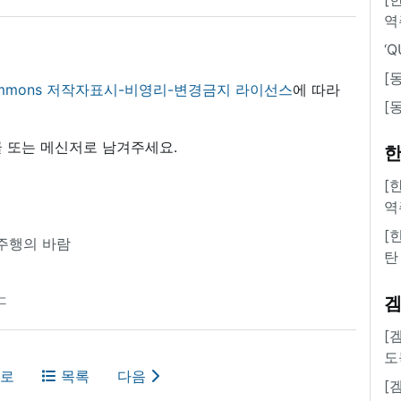
역
‘
[
 commons 저작자표시-비영리-변경금지 라이선스
에 따라
[
 또는 메신저로 남겨주세요.
한
[
역
[
주행의 바람
탄
ㄷ
[
도
로
목록
다음
[