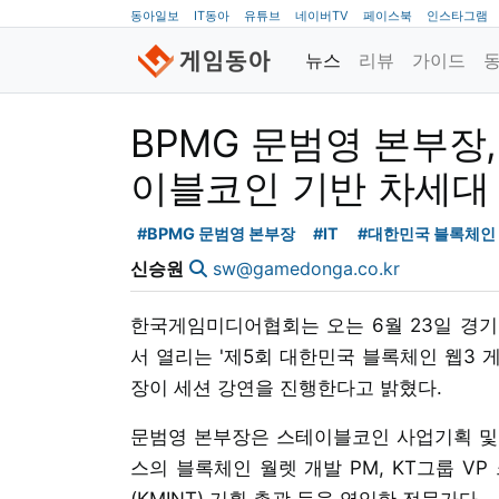
동아일보
IT동아
유튜브
네이버TV
페이스북
인스타그램
뉴스
리뷰
가이드
BPMG 문범영 본부장
이블코인 기반 차세대
#BPMG 문범영 본부장
#IT
#대한민국 블록체인 
신승원
sw@gamedonga.co.kr
한국게임미디어협회는 오는 6월 23일 경
서 열리는 '제5회 대한민국 블록체인 웹3 
장이 세션 강연을 진행한다고 밝혔다.
문범영 본부장은 스테이블코인 사업기획 및 
스의 블록체인 월렛 개발 PM, KT그룹 VP
(KMINT) 기획 총괄 등을 역임한 전문가다.