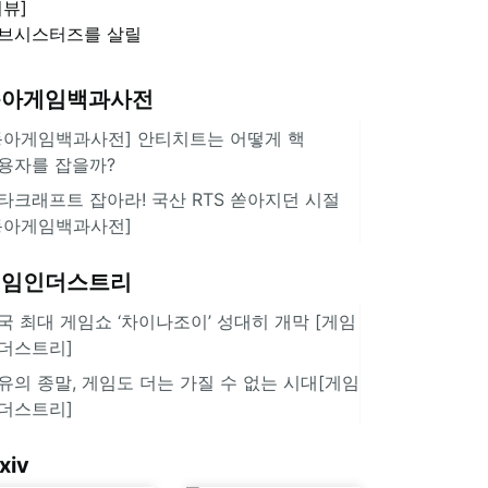
리뷰]
'스플래툰 레이더스'
브시스터즈를 살릴
로운 돌파구 될까?
키런 방치형 신작
동아게임백과사전
쿠키런 크럼블'
동아게임백과사전] 안티치트는 어떻게 핵
용자를 잡을까?
타크래프트 잡아라! 국산 RTS 쏟아지던 시절
동아게임백과사전]
게임인더스트리
국 최대 게임쇼 ‘차이나조이’ 성대히 개막 [게임
더스트리]
유의 종말, 게임도 더는 가질 수 없는 시대[게임
더스트리]
xiv