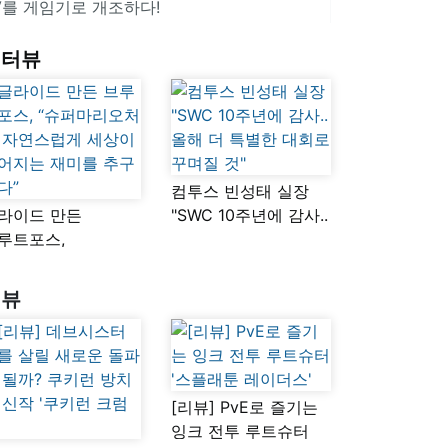
V를 게임기로 개조하다!
인터뷰
컴투스 빈성태 실장
라이드 만든
"SWC 10주년에 감사..
루트포스,
올해 더 특별한 대회로
슈퍼마리오처럼
꾸며질 것"
연스럽게 세상이
리뷰
어지는 재미를
구했다”
[리뷰] PvE로 즐기는
잉크 전투 루트슈터