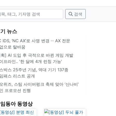
검색
기 뉴스
 IDS, ‘NC AX’로 사명 변경 ∙∙∙ AX 전문
업으로 탈바꿈
기획] AI 도입 후 극적으로 바뀐 게임 개발
이프라인.. '한 달에 4개 런칭 가능'
스박스 25주년 기념, 역대 기기 137종
임패스 리스트 공개
오위즈, 스팀 사이버펑크 축제 맞아 ‘산나비’
인 프로모션 진행
임동아 동영상