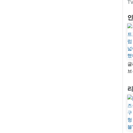
T
글
브
“
자
넓
추