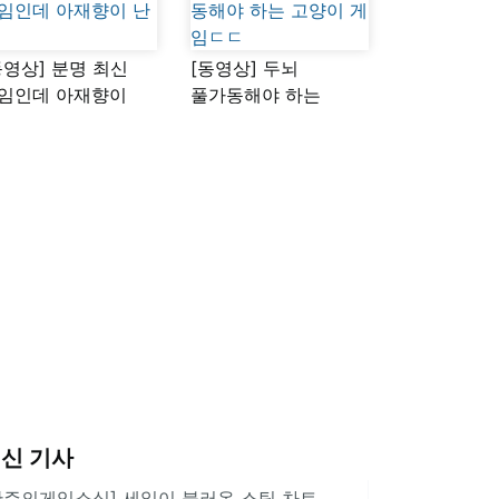
동영상] 분명 최신
[동영상] 두뇌
임인데 아재향이
풀가동해야 하는
다
고양이 게임ㄷㄷ
신 기사
한주의게임소식] 세일이 불러온 스팀 차트