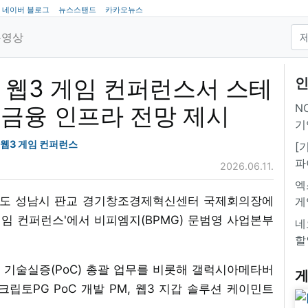
네이버 블로그
뉴스스탠드
카카오뉴스
동영상
, 웹3 게임 컨퍼런스서 스테
인
NC
 금융 인프라 전망 제시
기
웹3 게임 컨퍼런스
[
파
2026.06.11.
엑
기도 성남시 판교 경기창조경제혁신센터 국제회의장에
게
게임 컨퍼런스'에서 비피엠지(BPMG) 문범영 사업본부
네
할
기술실증(PoC) 총괄 업무를 비롯해 갤럭시아메타버
게
 크립토PG PoC 개발 PM, 웹3 지갑 솔루션 케이민트