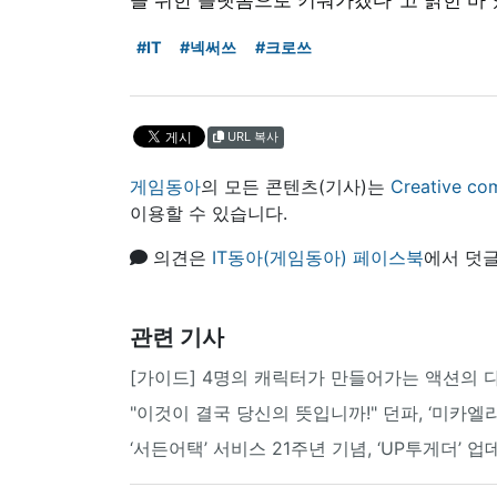
#IT
#넥써쓰
#크로쓰
URL 복사
게임동아
의 모든 콘텐츠(기사)는
Creative
이용할 수 있습니다.
의견은
IT동아(게임동아) 페이스북
에서 덧글
관련 기사
[가이드] 4명의 캐릭터가 만들어가는 액션의 다
"이것이 결국 당신의 뜻입니까!" 던파, ‘미카엘
‘서든어택’ 서비스 21주년 기념, ‘UP투게더’ 