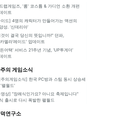
드랩게임즈, '롬' 코스튬 & 가디언 소환 개편
데이트
가이드] 4명의 캐릭터가 만들어가는 액션의
양성. ‘신데리아’
이것이 결국 당신의 뜻입니까!" 던파,
미카엘라’레이드' 업데이트
서든어택’ 서비스 21주년 기념, ‘UP투게더’
데이트
주의 게임소식
힌주의게임소식] 한국 PC방과 스팀 동시 상승세
 '팰월드'
동영상] "장례식인가요? 아니요 축제입니다"
식 출시로 다시 폭발한 팰월드
겜덕연구소