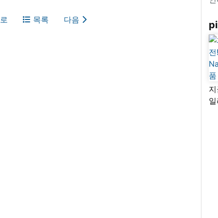
로
목록
다음
pi
지
일
님
리