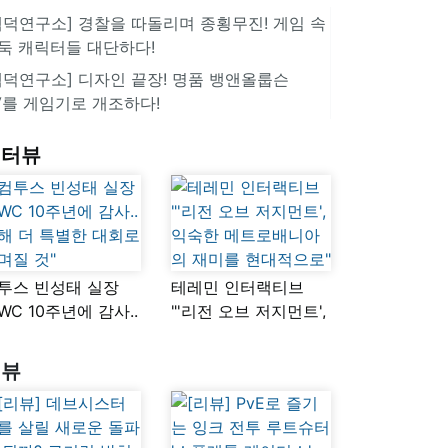
겜덕연구소] 경찰을 따돌리며 종횡무진! 게임 속
둑 캐릭터들 대단하다!
겜덕연구소] 디자인 끝장! 명품 뱅앤올룹슨
V를 게임기로 개조하다!
인터뷰
투스 빈성태 실장
테레민 인터랙티브
SWC 10주년에 감사..
"'리전 오브 저지먼트',
해 더 특별한 대회로
익숙한
며질 것"
메트로배니아의
리뷰
재미를 현대적으로"