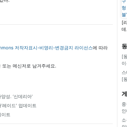
[
데
새
쿠
 commons 저작자표시-비영리-변경금지 라이선스
에 따라
'
[
이
 또는 메신저로 남겨주세요.
스
[
양성. ‘신데리아’
중
라’레이드' 업데이트
인
업데이트
소
인