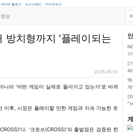
네이버 블로그
뉴스스탠드
카카오뉴스
동영상
터 방치형까지 '플레이되는
인
NC
기
[
파
2026.06.13.
엑
아니라 '어떤 게임이 실제로 돌아가고 있는가'로 바뀌
게
[
“
한 이후, 시장은 플레이할 만한 게임과 지속 가능한 토
게
OSS)'다. '크로쓰(CROSS)'의 출발점은 검증된 한