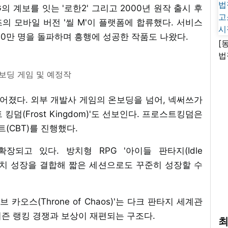
G의 계보를 잇는 '로한2' 그리고 2000년 원작 출시 후
즈의 모바일 버전 '씰 M'이 플랫폼에 합류했다. 서비스
 30만 명을 돌파하며 흥행에 성공한 작품도 나왔다.
[
법
고
보딩 게임 및 예정작
시
넓어졌다. 외부 개발사 게임의 온보딩을 넘어, 넥써쓰가
덤(Frost Kingdom)'도 선보인다. 프로스트킹덤은
(CBT)를 진행했다.
되고 있다. 방치형 RPG '아이들 판타지(Idle
인 방치 성장을 결합해 짧은 세션으로도 꾸준히 성장할 수
 카오스(Throne of Chaos)'는 다크 판타지 세계관
 시즌 랭킹 경쟁과 보상이 재편되는 구조다.
최