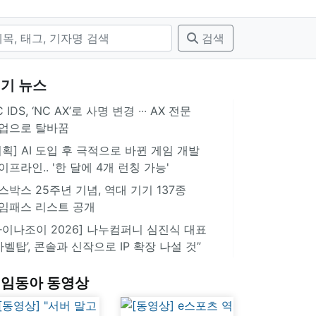
검색
기 뉴스
 IDS, ‘NC AX’로 사명 변경 ∙∙∙ AX 전문
업으로 탈바꿈
기획] AI 도입 후 극적으로 바뀐 게임 개발
이프라인.. '한 달에 4개 런칭 가능'
스박스 25주년 기념, 역대 기기 137종
임패스 리스트 공개
차이나조이 2026] 나누컴퍼니 심진식 대표
‘바벨탑’, 콘솔과 신작으로 IP 확장 나설 것”
임동아 동영상