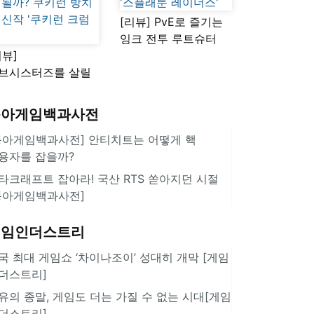
[리뷰] PvE로 즐기는
잉크 전투 루트슈터
리뷰]
'스플래툰 레이더스'
브시스터즈를 살릴
로운 돌파구 될까?
키런 방치형 신작
동아게임백과사전
쿠키런 크럼블'
동아게임백과사전] 안티치트는 어떻게 핵
용자를 잡을까?
타크래프트 잡아라! 국산 RTS 쏟아지던 시절
동아게임백과사전]
게임인더스트리
국 최대 게임쇼 ‘차이나조이’ 성대히 개막 [게임
더스트리]
유의 종말, 게임도 더는 가질 수 없는 시대[게임
더스트리]