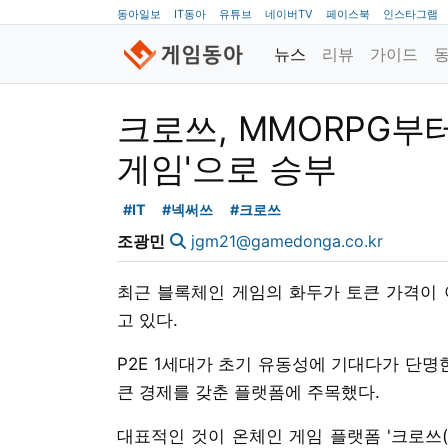
동아일보
IT동아
유튜브
네이버TV
페이스북
인스타그램
뉴스
리뷰
가이드
크로쓰, MMORPG부
게임'으로 승부
#IT
#넥써쓰
#크로쓰
조광민
jgm21@gamedonga.co.kr
최근 블록체인 게임의 화두가 토큰 가격이 
고 있다.
P2E 1세대가 초기 유동성에 기대다가 단명
큰 경제를 갖춘 플랫폼에 주목했다.
대표적인 것이 온체인 게임 플랫폼 '크로쓰(CR