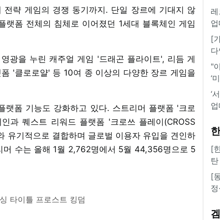
제 전략 게임의 경쟁 동기까지. 단일 장르에 기대지 않
레
업
플랫폼 전체의 침체로 이어졌던 1세대 블록체인 게임
[
다
영광을 누린 캐주얼 게임 '드래곤 플라이트', 리듬 게
"
플랫폼 '클로로얄' 등 10여 종 이상의 다양한 장르 게임을
‘
‘
업
플랫폼 기능도 강화하고 있다. 스트리머 플랫폼 '크로
캠페인과 퀘스트 리워드 플랫폼 '크로쓰 플레이(CROSS
한
텐츠와 유기적으로 결합하며 글로벌 이용자 유입을 견인하
[
수는 올해 1월 2,762명에서 5월 44,356명으로 5
탄
[
정
리싱 타이틀 프로스트 킹덤