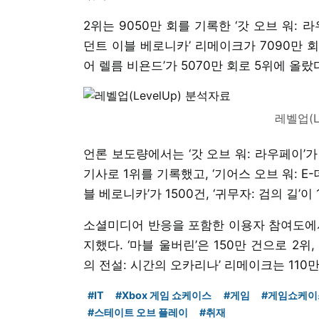
2위는 9050만 회를 기록한 ‘갓 오브 워:
던트 이블 베로니카’ 리메이크가 7090만 회로 
어 렐름 비욘드’가 5070만 회로 5위에 올랐
레벨업(L
언론 보도량에서는 ‘갓 오브 워: 라우페이’가
기사로 1위를 기록했고, ‘기어스 오브 워: E-데
블 베로니카’가 1500건, ‘귀무자: 검의 길’이
소셜미디어 반응을 포함한 이용자 참여도에서도
지했다. ‘마블 울버린’은 150만 건으로 2위,
의 전설: 시간의 오카리나’ 리메이크는 110
#IT
#Xbox 게임 쇼케이스
#게임
#게임쇼케이
#스테이트 오브 플레이
#취재