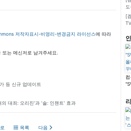
도
[
T
 commons 저작자표시-비영리-변경금지 라이선스
에 따라
 또는 메신저로 남겨주세요.
컴
"
 추가 등 신규 업데이트
올
꾸
개의 대죄: 오리진'과 '솔: 인챈트' 효과
로
목록
다음