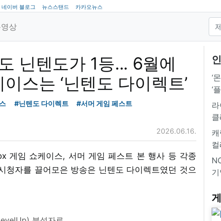
네이버 블로그
뉴스스탠드
카카오뉴스
동영상
해도 닌텐도가 1등... 6월에
인
‘
케이스는 ‘닌텐도 다이렉트’
‘
스
#닌텐도 다이렉트
#서머 게임 페스트
라
클
2026.06.16.
캐
컬
x 게임 쇼케이스, 서머 게임 페스트 본 행사 등 각종
NC
은 시청자를 끌어모은 방송은 닌텐도 다이렉트였던 것으
기
게
evelUp) 분석자료