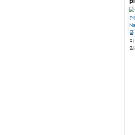
pi
지
일
님
리