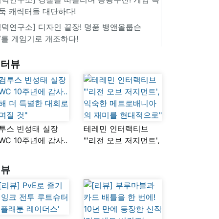
둑 캐릭터들 대단하다!
겜덕연구소] 디자인 끝장! 명품 뱅앤올룹슨
V를 게임기로 개조하다!
인터뷰
투스 빈성태 실장
테레민 인터랙티브
SWC 10주년에 감사..
"'리전 오브 저지먼트',
해 더 특별한 대회로
익숙한
며질 것"
메트로배니아의
리뷰
재미를 현대적으로"