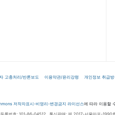
자 고충처리/반론보도
이용약관/윤리강령
개인정보 취급방
 commons 저작자표시-비영리-변경금지 라이선스
에 따라 이용할 
록번호: 101-86-04512
통신판매: 제 2017-서울마포-1990