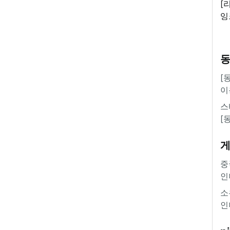
[
잉
'
[
이
스
[
중
인
소
인