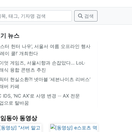
검색
기 뉴스
몬스터 헌터 나우’, 서울서 여름 오프라인 행사
플레이 쿨!’ 개최한다
이엇 게임즈, 서울시향과 손잡았다… LoL·
래식 융합 콘텐츠 추진
릭터 현실소환?! 넷마블 ‘세븐나이츠 리버스’
래버 카페
 IDS, ‘NC AX’로 사명 변경 ∙∙∙ AX 전문
업으로 탈바꿈
임동아 동영상