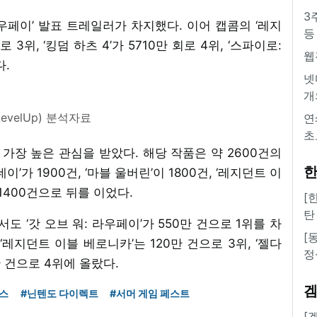
3
 라우페이’ 발표 트레일러가 차지했다. 이어 캡콤의 ‘레지
등
3위, ‘킹덤 하츠 4’가 5710만 회로 4위, ‘스파이로:
웹
다.
넷
개
evelUp) 분석자료
연
초
 가장 높은 관심을 받았다. 해당 작품은 약 2600건의
한
이’가 1900건, ‘마블 울버린’이 1800건, ‘레지던트 이
 1400건으로 뒤를 이었다.
[
탄
 ‘갓 오브 워: 라우페이’가 550만 건으로 1위를 차
[
 ‘레지던트 이블 베로니카’는 120만 건으로 3위, ‘젤다
정
만 건으로 4위에 올랐다.
스
#닌텐도 다이렉트
#서머 게임 페스트
[