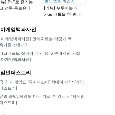
리뷰] PvE로 즐기는
크 전투 루트슈터
[리뷰] 부루마블과
스플래툰 레이더스'
카드 배틀을 한 번에!
10년 만에 등장한 신작
‘컬드셉트 비긴즈’
동아게임백과사전
동아게임백과사전] 안티치트는 어떻게 핵
용자를 잡을까?
타크래프트 잡아라! 국산 RTS 쏟아지던 시절
동아게임백과사전]
게임인더스트리
국 최대 게임쇼 ‘차이나조이’ 성대히 개막 [게임
더스트리]
유의 종말, 게임도 더는 가질 수 없는 시대[게임
더스트리]