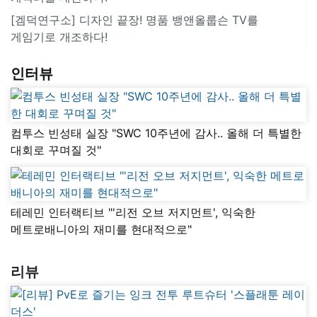
[겜덕연구소] 디자인 끝장! 명품 뱅앤올룹슨 TV를
게임기로 개조하다!
인터뷰
컴투스 빈성태 실장 "SWC 10주년에 감사.. 올해 더 특별한
대회로 꾸며질 것"
테레민 인터랙티브 "'리전 오브 저지먼트', 익숙한
메트로배니아의 재미를 현대적으로"
리뷰