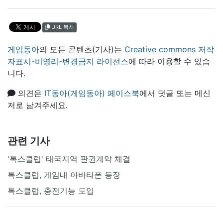
URL 복사
게임동아
의 모든 콘텐츠(기사)는
Creative commons 저작
자표시-비영리-변경금지 라이선스
에 따라 이용할 수 있습
니다.
의견은
IT동아(게임동아) 페이스북
에서 덧글 또는 메신
저로 남겨주세요.
관련 기사
'톡스클럽' 태국지역 판권계약 체결
톡스클럽, 게임내 아바타폰 등장
톡스클럽, 충전기능 도입