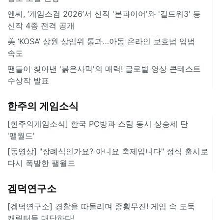
엔씨, ‘게임스컴 2026’서 신작 '본파이어'와 '길드워3' 등
신작 4종 전격 공개
美 ‘KOSA’ 상원 상임위 통과…아동 온라인 보호법 입법
속도
팬들이 찾아낸 '붉은사막'의 매력! 글로벌 영상 콘테스트
수상작 발표
한주의 게임소식
[힌주의게임소식] 한국 PC방과 스팀 동시 상승세 탄
'팰월드'
[동영상] "장례식인가요? 아니요 축제입니다" 정식 출시로
다시 폭발한 팰월드
겜덕연구소
[겜덕연구소] 경찰을 따돌리며 종횡무진! 게임 속 도둑
캐릭터들 대단하다!