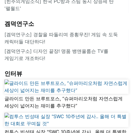
[힌주의게임소식] 한국 PC방과 스팀 동시 상승세 탄
'팰월드'
겜덕연구소
[겜덕연구소] 경찰을 따돌리며 종횡무진! 게임 속 도둑
캐릭터들 대단하다!
[겜덕연구소] 디자인 끝장! 명품 뱅앤올룹슨 TV를
게임기로 개조하다!
인터뷰
글라이드 만든 브루트포스, “슈퍼마리오처럼 자연스럽게
세상이 넓어지는 재미를 추구했다”
컴투스 빈성태 실장 "SWC 10주년에 감사.. 올해 더 특별한