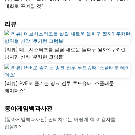
대회로 꾸며질 것"
리뷰
[리뷰] 데브시스터즈를 살릴 새로운 돌파구 될까? 쿠키런
방치형 신작 '쿠키런 크럼블'
[리뷰] PvE로 즐기는 잉크 전투 루트슈터 '스플래툰
레이더스'
동아게임백과사전
[동아게임백과사전] 안티치트는 어떻게 핵 이용자를
잡을까?