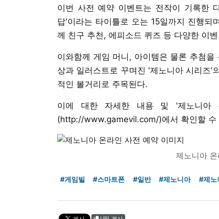
이번 사전 예약 이벤트는 전작이 기록한 다
답'이라는 타이틀로 오는 15일까지 진행되며
께 친구 추천, 에피소드 퀴즈 등 다양한 이벤
이와함께 게임 머니, 아이템은 물론 추첨을 
상과 일러스트로 꾸며진 '제노니아 시리즈'
적인 볼거리로 주목된다.
이에 대한 자세한 내용 및 '제노니아
(http://www.gamevil.com/)에서 확인할 수
제노니아 온
#게임빌
#스마트폰
#일반
#제노니아
#제노니
URL 복사