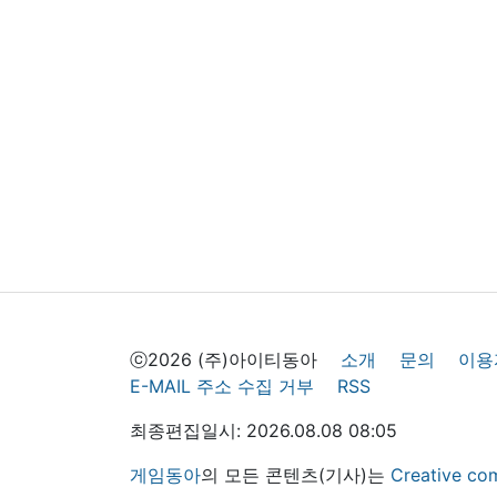
ⓒ2026 (주)아이티동아
소개
문의
이용
E-MAIL 주소 수집 거부
RSS
최종편집일시: 2026.08.08 08:05
게임동아
의 모든 콘텐츠(기사)는
Creative