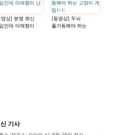
동영상] 분명 최신
[동영상] 두뇌
임인데 아재향이
풀가동해야 하는
다
고양이 게임ㄷㄷ
신 기사
투스 ‘제우스: 오만의 신’, 8월 26일 정식