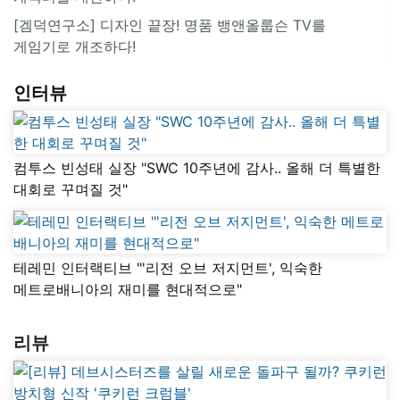
[겜덕연구소] 디자인 끝장! 명품 뱅앤올룹슨 TV를
게임기로 개조하다!
인터뷰
컴투스 빈성태 실장 "SWC 10주년에 감사.. 올해 더 특별한
대회로 꾸며질 것"
테레민 인터랙티브 "'리전 오브 저지먼트', 익숙한
메트로배니아의 재미를 현대적으로"
리뷰