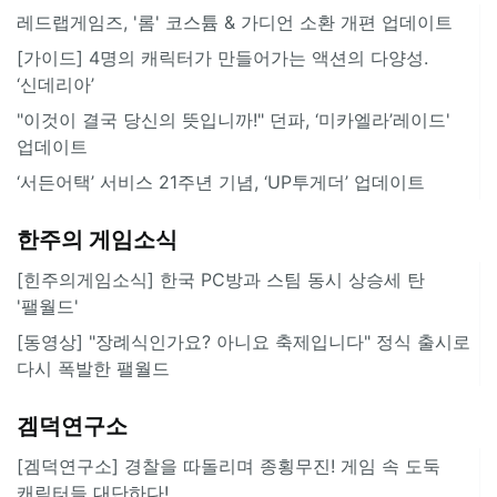
레드랩게임즈, '롬' 코스튬 & 가디언 소환 개편 업데이트
[가이드] 4명의 캐릭터가 만들어가는 액션의 다양성.
‘신데리아’
"이것이 결국 당신의 뜻입니까!" 던파, ‘미카엘라’레이드'
업데이트
‘서든어택’ 서비스 21주년 기념, ‘UP투게더’ 업데이트
한주의 게임소식
[힌주의게임소식] 한국 PC방과 스팀 동시 상승세 탄
'팰월드'
[동영상] "장례식인가요? 아니요 축제입니다" 정식 출시로
다시 폭발한 팰월드
겜덕연구소
[겜덕연구소] 경찰을 따돌리며 종횡무진! 게임 속 도둑
캐릭터들 대단하다!