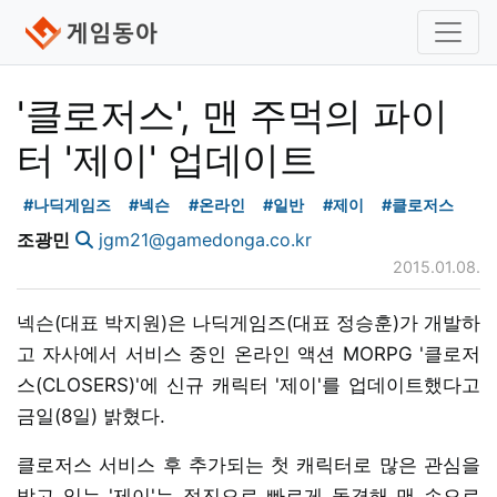
'클로저스', 맨 주먹의 파이
터 '제이' 업데이트
#나딕게임즈
#넥슨
#온라인
#일반
#제이
#클로저스
조광민
jgm21@gamedonga.co.kr
2015.01.08.
넥슨(대표 박지원)은 나딕게임즈(대표 정승훈)가 개발하
고 자사에서 서비스 중인 온라인 액션 MORPG '클로저
스(CLOSERS)'에 신규 캐릭터 '제이'를 업데이트했다고
금일(8일) 밝혔다.
클로저스 서비스 후 추가되는 첫 캐릭터로 많은 관심을
받고 있는 '제이'는 적진으로 빠르게 돌격해 맨 손으로