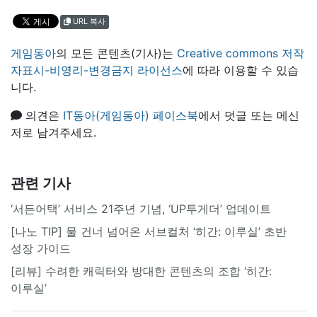
URL 복사
게임동아
의 모든 콘텐츠(기사)는
Creative commons 저작
자표시-비영리-변경금지 라이선스
에 따라 이용할 수 있습
니다.
의견은
IT동아(게임동아) 페이스북
에서 덧글 또는 메신
저로 남겨주세요.
관련 기사
‘서든어택’ 서비스 21주년 기념, ‘UP투게더’ 업데이트
[나노 TIP] 물 건너 넘어온 서브컬처 ‘히간: 이루실’ 초반
성장 가이드
[리뷰] 수려한 캐릭터와 방대한 콘텐츠의 조합 ‘히간:
이루실’