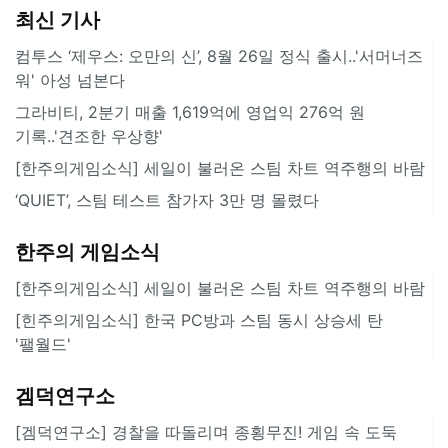
최신 기사
컴투스 ‘제우스: 오만의 신’, 8월 26일 정식 출시..'서머너즈
워' 아성 넘본다
그라비티, 2분기 매출 1,619억에 영업익 276억 원
기록..'견조한 우상향'
[한주의게임소식] 세일이 불러온 스팀 차트 역주행의 바람
‘QUIET’, 스팀 테스트 참가자 3만 명 몰렸다
한주의 게임소식
[한주의게임소식] 세일이 불러온 스팀 차트 역주행의 바람
[힌주의게임소식] 한국 PC방과 스팀 동시 상승세 탄
'팰월드'
겜덕연구소
[겜덕연구소] 경찰을 따돌리며 종횡무진! 게임 속 도둑