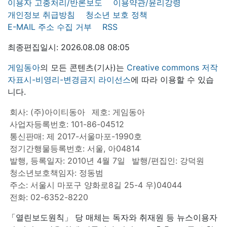
이용자 고충처리/반론보도
이용약관/윤리강령
개인정보 취급방침
청소년 보호 정책
E-MAIL 주소 수집 거부
RSS
최종편집일시: 2026.08.08 08:05
게임동아
의 모든 콘텐츠(기사)는
Creative commons 저작
자표시-비영리-변경금지 라이선스
에 따라 이용할 수 있습
니다.
회사: (주)아이티동아
제호: 게임동아
사업자등록번호: 101-86-04512
통신판매: 제 2017-서울마포-1990호
정기간행물등록번호: 서울, 아04814
발행, 등록일자: 2010년 4월 7일
발행/편집인: 강덕원
청소년보호책임자: 정동범
주소: 서울시 마포구 양화로8길 25-4 우)04044
전화: 02-6352-8220
「열린보도원칙」 당 매체는 독자와 취재원 등 뉴스이용자