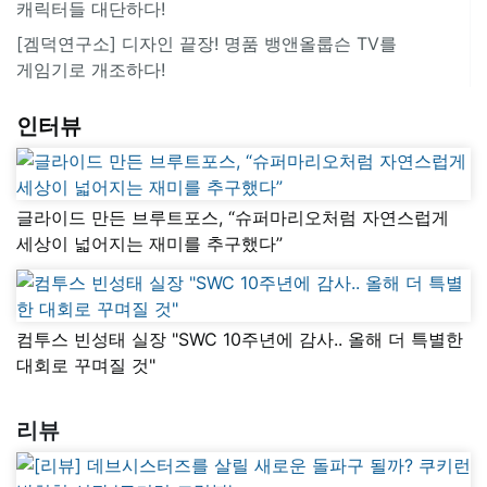
캐릭터들 대단하다!
[겜덕연구소] 디자인 끝장! 명품 뱅앤올룹슨 TV를
게임기로 개조하다!
인터뷰
글라이드 만든 브루트포스, “슈퍼마리오처럼 자연스럽게
세상이 넓어지는 재미를 추구했다”
컴투스 빈성태 실장 "SWC 10주년에 감사.. 올해 더 특별한
대회로 꾸며질 것"
리뷰