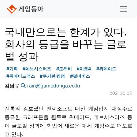
국내만으로는 한계가 있다.
회사의 등급을 바꾸는 글로
벌 성과
#기획
#데브시스터즈
#도깨비
#미르4
#위메이드
#위메이드맥스
#쿠키런 킹덤
#펄어비스
김남규
rain@gamedonga.co.kr
2021.10.07.
전통의 강호였던 엔씨소프트 대신 게임업계 대장주로
등극한 크래프톤을 필두로 위메이드, 데브시스터즈 등
이 글로벌 성과에 힘입어 새로운 대세 게임주로 떠오르
고 있다.