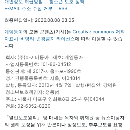
개인정보 취급방침
청소년 보호 정책
E-MAIL 주소 수집 거부
RSS
최종편집일시: 2026.08.08 08:05
게임동아
의 모든 콘텐츠(기사)는
Creative commons 저작
자표시-비영리-변경금지 라이선스
에 따라 이용할 수 있습
니다.
회사: (주)아이티동아
제호: 게임동아
사업자등록번호: 101-86-04512
통신판매: 제 2017-서울마포-1990호
정기간행물등록번호: 서울, 아04814
발행, 등록일자: 2010년 4월 7일
발행/편집인: 강덕원
청소년보호책임자: 정동범
주소: 서울시 마포구 양화로8길 25-4 우)04044
전화: 02-6352-8220
「열린보도원칙」 당 매체는 독자와 취재원 등 뉴스이용자
의 권리 보장을 위해 반론이나 정정보도, 추후보도를 요청