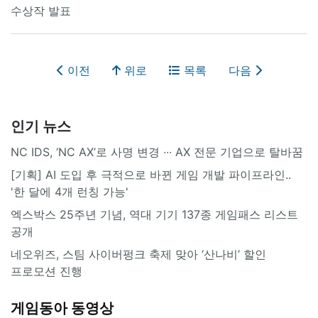
수상작 발표
이전
위로
목록
다음
인기 뉴스
NC IDS, ‘NC AX’로 사명 변경 ∙∙∙ AX 전문 기업으로 탈바꿈
[기획] AI 도입 후 극적으로 바뀐 게임 개발 파이프라인..
'한 달에 4개 런칭 가능'
엑스박스 25주년 기념, 역대 기기 137종 게임패스 리스트
공개
네오위즈, 스팀 사이버펑크 축제 맞아 ‘산나비’ 할인
프로모션 진행
게임동아 동영상