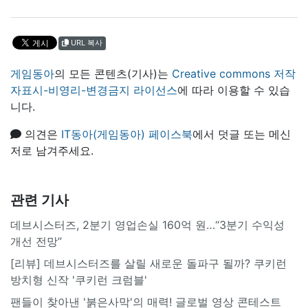
URL 복사
게임동아
의 모든 콘텐츠(기사)는
Creative commons 저작
자표시-비영리-변경금지 라이선스
에 따라 이용할 수 있습
니다.
의견은
IT동아(게임동아) 페이스북
에서 덧글 또는 메신
저로 남겨주세요.
관련 기사
데브시스터즈, 2분기 영업손실 160억 원…“3분기 수익성
개선 전망”
[리뷰] 데브시스터즈를 살릴 새로운 돌파구 될까? 쿠키런
방치형 신작 '쿠키런 크럼블'
팬들이 찾아낸 '붉은사막'의 매력! 글로벌 영상 콘테스트