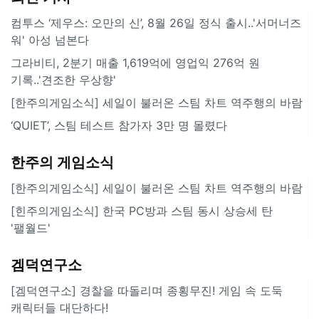
컴투스 ‘제우스: 오만의 신’, 8월 26일 정식 출시..'서머너즈
워' 아성 넘본다
그라비티, 2분기 매출 1,619억에 영업익 276억 원
기록..'견조한 우상향'
[한주의게임소식] 세일이 불러온 스팀 차트 역주행의 바람
‘QUIET’, 스팀 테스트 참가자 3만 명 몰렸다
한주의 게임소식
[한주의게임소식] 세일이 불러온 스팀 차트 역주행의 바람
[힌주의게임소식] 한국 PC방과 스팀 동시 상승세 탄
'팰월드'
겜덕연구소
[겜덕연구소] 경찰을 따돌리며 종횡무진! 게임 속 도둑
캐릭터들 대단하다!