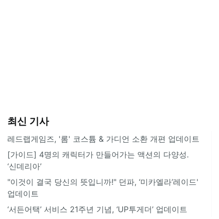
최신 기사
레드랩게임즈, '롬' 코스튬 & 가디언 소환 개편 업데이트
[가이드] 4명의 캐릭터가 만들어가는 액션의 다양성.
‘신데리아’
"이것이 결국 당신의 뜻입니까!" 던파, ‘미카엘라’레이드'
업데이트
‘서든어택’ 서비스 21주년 기념, ‘UP투게더’ 업데이트