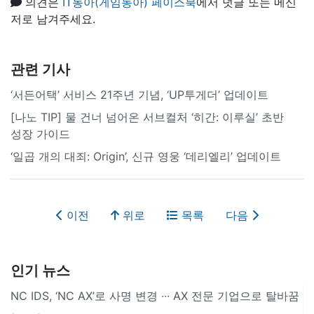
의견은
IT동아(게임동아) 페이스북
에서 덧글 또는 메신
저로 남겨주세요.
관련 기사
‘서든어택’ 서비스 21주년 기념, ‘UP투게더’ 업데이트
[나노 TIP] 물 건너 넘어온 서브컬처 ‘히간: 이루실’ 초반
성장 가이드
‘일곱 개의 대죄: Origin’, 신규 영웅 ‘데리엘리’ 업데이트
이전
위로
목록
다음
인기 뉴스
NC IDS, ‘NC AX’로 사명 변경 ∙∙∙ AX 전문 기업으로 탈바꿈