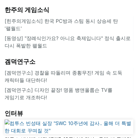
한주의 게임소식
[힌주의게임소식] 한국 PC방과 스팀 동시 상승세 탄
'팰월드'
[동영상] "장례식인가요? 아니요 축제입니다" 정식 출시로
다시 폭발한 팰월드
겜덕연구소
[겜덕연구소] 경찰을 따돌리며 종횡무진! 게임 속 도둑
캐릭터들 대단하다!
[겜덕연구소] 디자인 끝장! 명품 뱅앤올룹슨 TV를
게임기로 개조하다!
인터뷰