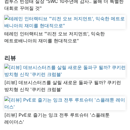
컴투스 빈성태 실장 "SWC 10주년에 감사.. 올해 더 특별한
대회로 꾸며질 것"
테레민 인터랙티브 "'리전 오브 저지먼트', 익숙한
메트로배니아의 재미를 현대적으로"
리뷰
[리뷰] 데브시스터즈를 살릴 새로운 돌파구 될까? 쿠키런
방치형 신작 '쿠키런 크럼블'
[리뷰] PvE로 즐기는 잉크 전투 루트슈터 '스플래툰
레이더스'