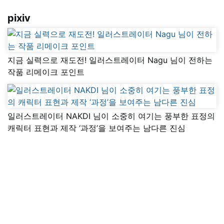
pixiv
지금 실력으로 재도전! 일러스트레이터 Nagu 님이 전하는
작품 리메이크 포인트
일러스트레이터 NAKDI 님이 소중히 여기는 풍부한 표정의
캐릭터 표현과 제작 ‘과정’을 보여주는 남다른 진심