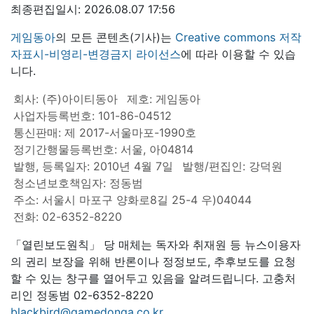
최종편집일시: 2026.08.07 17:56
게임동아
의 모든 콘텐츠(기사)는
Creative commons 저작
자표시-비영리-변경금지 라이선스
에 따라 이용할 수 있습
니다.
회사: (주)아이티동아
제호: 게임동아
사업자등록번호: 101-86-04512
통신판매: 제 2017-서울마포-1990호
정기간행물등록번호: 서울, 아04814
발행, 등록일자: 2010년 4월 7일
발행/편집인: 강덕원
청소년보호책임자: 정동범
주소: 서울시 마포구 양화로8길 25-4 우)04044
전화: 02-6352-8220
「열린보도원칙」 당 매체는 독자와 취재원 등 뉴스이용자
의 권리 보장을 위해 반론이나 정정보도, 추후보도를 요청
할 수 있는 창구를 열어두고 있음을 알려드립니다. 고충처
리인 정동범 02-6352-8220
blackbird@gamedonga.co.kr