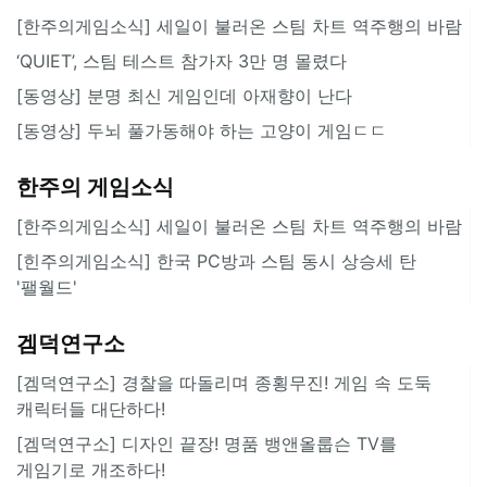
[한주의게임소식] 세일이 불러온 스팀 차트 역주행의 바람
‘QUIET’, 스팀 테스트 참가자 3만 명 몰렸다
[동영상] 분명 최신 게임인데 아재향이 난다
[동영상] 두뇌 풀가동해야 하는 고양이 게임ㄷㄷ
한주의 게임소식
[한주의게임소식] 세일이 불러온 스팀 차트 역주행의 바람
[힌주의게임소식] 한국 PC방과 스팀 동시 상승세 탄
'팰월드'
겜덕연구소
[겜덕연구소] 경찰을 따돌리며 종횡무진! 게임 속 도둑
캐릭터들 대단하다!
[겜덕연구소] 디자인 끝장! 명품 뱅앤올룹슨 TV를
게임기로 개조하다!