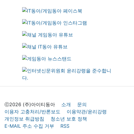
ⓒ2026 (주)아이티동아
소개
문의
이용자 고충처리/반론보도
이용약관/윤리강령
개인정보 취급방침
청소년 보호 정책
E-MAIL 주소 수집 거부
RSS