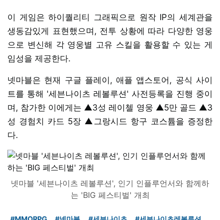
이 게임은 하이퀄리티 그래픽으로 원작 IP의 세계관을
생동감있게 표현했으며, 전투 상황에 따라 다양한 영웅
으로 변신해 각 영웅별 고유 스킬을 활용할 수 있는 게
임성을 제공한다.
넷마블은 현재 구글 플레이, 애플 앱스토어, 공식 사이
트를 통해 '세븐나이츠 레볼루션' 사전등록을 진행 중이
며, 참가한 이에게는 ▲3성 레이첼 영웅 ▲5만 골드 ▲3
성 경험치 카드 5장 ▲그랑시드 항구 코스튬을 증정한
다.
넷마블 '세븐나이츠 레볼루션', 인기 인플루언서와 함께하
는 'BIG 페스티벌' 개최
#MMORPG
#넷마블
#세븐나이츠
#세븐나이츠레볼루션