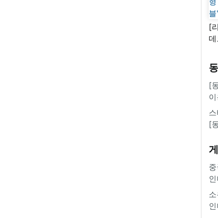
[
데
새
쿠
'
[
이
스
[
중
인
소
인