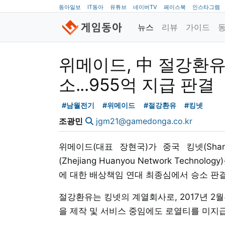
동아일보
IT동아
유튜브
네이버TV
페이스북
인스타그램
뉴스
리뷰
가이드
위메이드, 中 절강환유
소...955억 지급 판결
#남월전기
#위메이드
#절강환유
#킹넷
조광민
jgm21@gamedonga.co.kr
위메이드(대표 장현국)가 중국 킹넷(Shanghai
(Zhejiang Huanyou Network Tech
에 대한 배상책임 연대 최종심에서 승소 판결
절강환유는 킹넷의 계열회사로, 2017년 2월부
을 제작 및 서비스 중임에도 로열티를 미지