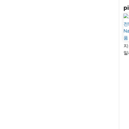
pi
지
일
님
리