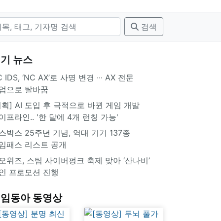
검색
기 뉴스
 IDS, ‘NC AX’로 사명 변경 ∙∙∙ AX 전문
업으로 탈바꿈
기획] AI 도입 후 극적으로 바뀐 게임 개발
이프라인.. '한 달에 4개 런칭 가능'
스박스 25주년 기념, 역대 기기 137종
임패스 리스트 공개
오위즈, 스팀 사이버펑크 축제 맞아 ‘산나비’
인 프로모션 진행
임동아 동영상