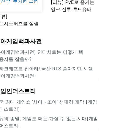
[리뷰] PvE로 즐기는
잉크 전투 루트슈터
리뷰]
'스플래툰 레이더스'
브시스터즈를 살릴
로운 돌파구 될까?
키런 방치형 신작
동아게임백과사전
쿠키런 크럼블'
동아게임백과사전] 안티치트는 어떻게 핵
용자를 잡을까?
타크래프트 잡아라! 국산 RTS 쏟아지던 시절
동아게임백과사전]
게임인더스트리
국 최대 게임쇼 ‘차이나조이’ 성대히 개막 [게임
더스트리]
유의 종말, 게임도 더는 가질 수 없는 시대[게임
더스트리]