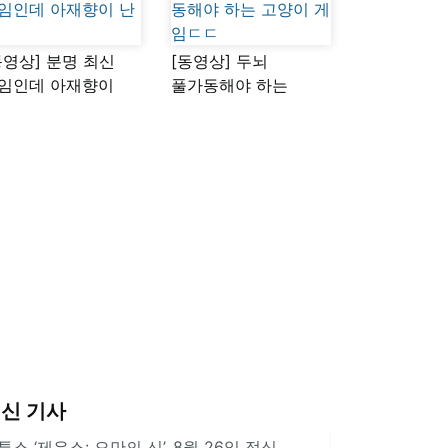
동영상] 분명 최신
[동영상] 두뇌
임인데 아재향이
풀가동해야 하는
다
고양이 게임ㄷㄷ
신 기사
투스 ‘제우스: 오만의 신’, 8월 26일 정식