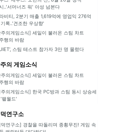
시..'서머너즈 워' 아성 넘본다
라비티, 2분기 매출 1,619억에 영업익 276억
 기록..'견조한 우상향'
한주의게임소식] 세일이 불러온 스팀 차트
주행의 바람
QUIET’, 스팀 테스트 참가자 3만 명 몰렸다
주의 게임소식
한주의게임소식] 세일이 불러온 스팀 차트
주행의 바람
힌주의게임소식] 한국 PC방과 스팀 동시 상승세
 '팰월드'
겜덕연구소
겜덕연구소] 경찰을 따돌리며 종횡무진! 게임 속
둑 캐릭터들 대단하다!