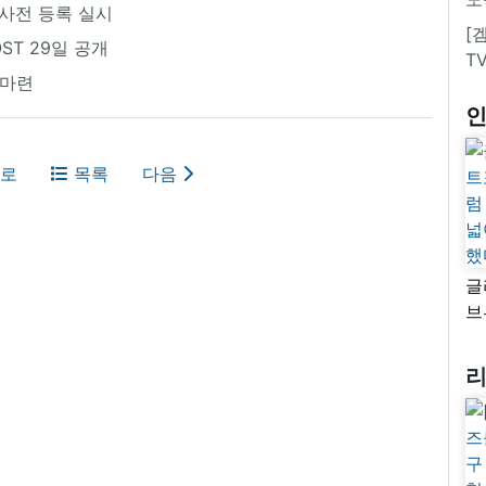
 사전 등록 실시
[
ST 29일 공개
T
 마련
로
목록
다음
글
브
“
자
넓
추