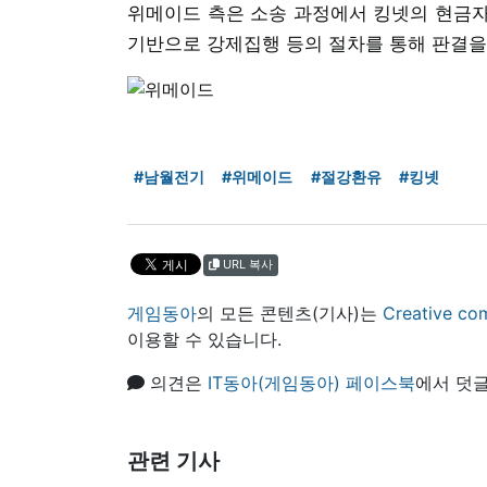
위메이드 측은 소송 과정에서 킹넷의 현금자
기반으로 강제집행 등의 절차를 통해 판결을
#남월전기
#위메이드
#절강환유
#킹넷
URL 복사
게임동아
의 모든 콘텐츠(기사)는
Creative
이용할 수 있습니다.
의견은
IT동아(게임동아) 페이스북
에서 덧글
관련 기사