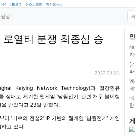
네이버 블로그
뉴스스탠드
카카오뉴스
동영상
 로열티 분쟁 최종심 승
인
NC
기
[
파
2022.09.23.
엑
 Kaiying Network Technology)과 절강환유
게
nology)를 상대로 제기한 웹게임 '남월전기' 관련 채무 불이행
네
을 받았다고 23일 밝혔다.
할
터 '미르의 전설2' IP 기반의 웹게임 '남월전기' 게임
게
급하고 있다.