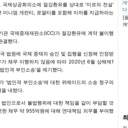
르 국제상공회의소에 절강환유를 상대로 '미르의 전설'
른 미니멈 개런티, 로열티를 포함해 이자를 지급하라는
[
게
난
 기관 국제중재재판소(ICC)가 절강환유에 계약 불이행
판결했다.
 중국 법원에 국제 중재의 승인 및 집행을 신청해 인정받
 채무 이행하지 않음에 따라 2020년 6월 상해제1
법인격 부인소송'을 제기했다.
 '법인격 부인소송'에 대한 위메이드의 소송 청구의
결을 내렸다.
 법인으로서 불법행위에 대한 책임을 같이 부담할 것
한 채무 약 955억원에 대해 연대책임 의무를 부여했
최
컴