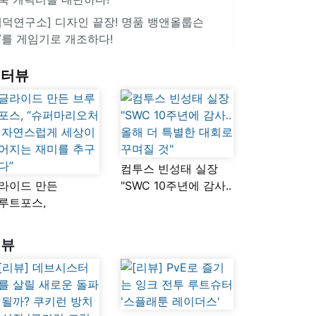
겜덕연구소] 디자인 끝장! 명품 뱅앤올룹슨
V를 게임기로 개조하다!
인터뷰
컴투스 빈성태 실장
라이드 만든
"SWC 10주년에 감사..
루트포스,
올해 더 특별한 대회로
슈퍼마리오처럼
꾸며질 것"
연스럽게 세상이
리뷰
어지는 재미를
구했다”