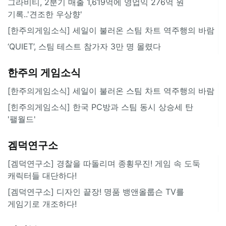
그라비티, 2분기 매출 1,619억에 영업익 276억 원
기록..'견조한 우상향'
[한주의게임소식] 세일이 불러온 스팀 차트 역주행의 바람
‘QUIET’, 스팀 테스트 참가자 3만 명 몰렸다
한주의 게임소식
[한주의게임소식] 세일이 불러온 스팀 차트 역주행의 바람
[힌주의게임소식] 한국 PC방과 스팀 동시 상승세 탄
'팰월드'
겜덕연구소
[겜덕연구소] 경찰을 따돌리며 종횡무진! 게임 속 도둑
캐릭터들 대단하다!
[겜덕연구소] 디자인 끝장! 명품 뱅앤올룹슨 TV를
게임기로 개조하다!