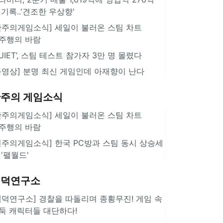
 기록..'견조한 우상향'
한주의게임소식] 세일이 불러온 스팀 차트
주행의 바람
QUIET’, 스팀 테스트 참가자 3만 명 몰렸다
동영상] 분명 최신 게임인데 아재향이 난다
주의 게임소식
한주의게임소식] 세일이 불러온 스팀 차트
주행의 바람
힌주의게임소식] 한국 PC방과 스팀 동시 상승세
 '팰월드'
겜덕연구소
겜덕연구소] 경찰을 따돌리며 종횡무진! 게임 속
둑 캐릭터들 대단하다!