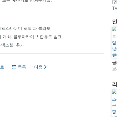
[
T
’페르소나5 더 로열’과 콜라보
성황리 개최. 블루아카이브 합류도 발표
스·맥스웰’ 추가
글
로
목록
다음
브
“
자
넓
추