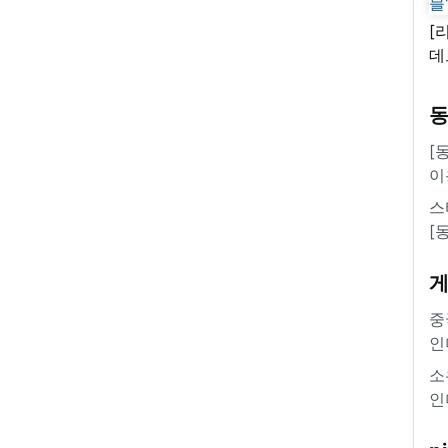
[
데
새
쿠
'
[
이
스
[
중
인
소
인