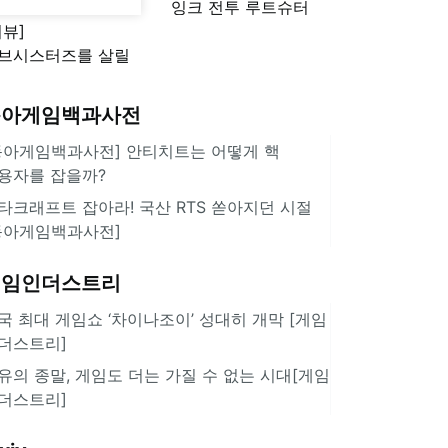
잉크 전투 루트슈터
리뷰]
'스플래툰 레이더스'
브시스터즈를 살릴
로운 돌파구 될까?
키런 방치형 신작
동아게임백과사전
쿠키런 크럼블'
동아게임백과사전] 안티치트는 어떻게 핵
용자를 잡을까?
타크래프트 잡아라! 국산 RTS 쏟아지던 시절
동아게임백과사전]
게임인더스트리
국 최대 게임쇼 ‘차이나조이’ 성대히 개막 [게임
더스트리]
유의 종말, 게임도 더는 가질 수 없는 시대[게임
더스트리]