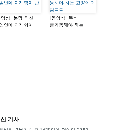
동영상] 분명 최신
[동영상] 두뇌
임인데 아재향이
풀가동해야 하는
다
고양이 게임ㄷㄷ
신 기사
라비티, 2분기 매출 1,619억에 영업익 276억