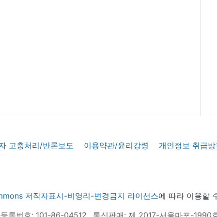
자 고충처리/반론보도
이용약관/윤리강령
개인정보 취급방
 commons 저작자표시-비영리-변경금지 라이선스
에 따라 이용할 
록번호: 101-86-04512
통신판매: 제 2017-서울마포-1990