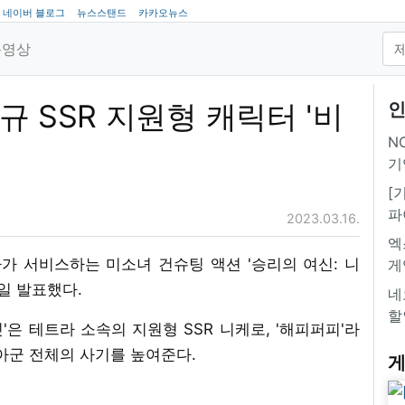
네이버 블로그
뉴스스탠드
카카오뉴스
동영상
신규 SSR 지원형 캐릭터 '비
인
NC
기
[
파
2023.03.16.
엑
 서비스하는 미소녀 건슈팅 액션 '승리의 여신: 니
게
5일 발표했다.
네
할
은 테트라 소속의 지원형 SSR 니케로, '해피퍼피'라
아군 전체의 사기를 높여준다.
게