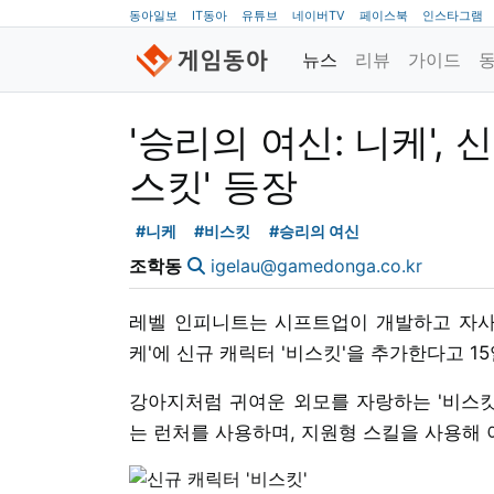
동아일보
IT동아
유튜브
네이버TV
페이스북
인스타그램
뉴스
리뷰
가이드
'승리의 여신: 니케', 
스킷' 등장
#니케
#비스킷
#승리의 여신
조학동
igelau@gamedonga.co.kr
레벨 인피니트는 시프트업이 개발하고 자사가
케'에 신규 캐릭터 '비스킷'을 추가한다고 1
강아지처럼 귀여운 외모를 자랑하는 '비스킷'
는 런처를 사용하며, 지원형 스킬을 사용해 