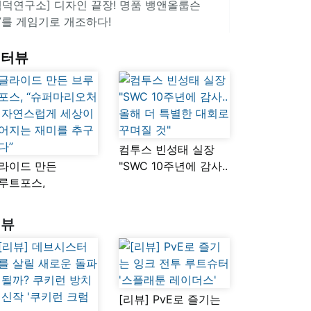
겜덕연구소] 디자인 끝장! 명품 뱅앤올룹슨
V를 게임기로 개조하다!
인터뷰
컴투스 빈성태 실장
라이드 만든
"SWC 10주년에 감사..
루트포스,
올해 더 특별한 대회로
슈퍼마리오처럼
꾸며질 것"
연스럽게 세상이
리뷰
어지는 재미를
구했다”
[리뷰] PvE로 즐기는