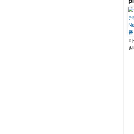
pi
지
일
님
리