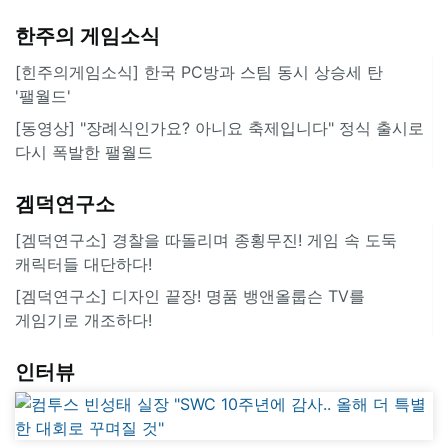
한주의 게임소식
[힌주의게임소식] 한국 PC방과 스팀 동시 상승세 탄
'팰월드'
[동영상] "장례식인가요? 아니요 축제입니다" 정식 출시로
다시 폭발한 팰월드
겜덕연구소
[겜덕연구소] 경찰을 따돌리며 종횡무진! 게임 속 도둑
캐릭터들 대단하다!
[겜덕연구소] 디자인 끝장! 명품 뱅앤올룹슨 TV를
게임기로 개조하다!
인터뷰