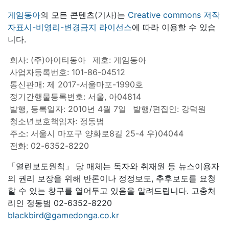
게임동아
의 모든 콘텐츠(기사)는
Creative commons 저작
자표시-비영리-변경금지 라이선스
에 따라 이용할 수 있습
니다.
회사: (주)아이티동아
제호: 게임동아
사업자등록번호: 101-86-04512
통신판매: 제 2017-서울마포-1990호
정기간행물등록번호: 서울, 아04814
발행, 등록일자: 2010년 4월 7일
발행/편집인: 강덕원
청소년보호책임자: 정동범
주소: 서울시 마포구 양화로8길 25-4 우)04044
전화: 02-6352-8220
「열린보도원칙」 당 매체는 독자와 취재원 등 뉴스이용자
의 권리 보장을 위해 반론이나 정정보도, 추후보도를 요청
할 수 있는 창구를 열어두고 있음을 알려드립니다. 고충처
리인 정동범 02-6352-8220
blackbird@gamedonga.co.kr