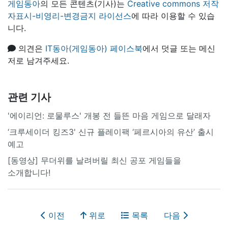
게임동아
의 모든 콘텐츠(기사)는
Creative commons 저작
자표시-비영리-변경금지 라이선스
에 따라 이용할 수 있습
니다.
의견은
IT동아(게임동아) 페이스북
에서 덧글 또는 메신
저로 남겨주세요.
관련 기사
'에이리언: 로물루스' 개봉 전 들뜬 마음 게임으로 달래자
‘크루세이더 킹즈3' 신규 플레이팩 ‘페르시아의 유산’ 출시
예고
[동영상] 무더위를 날려버릴 최신 공포 게임들을
소개합니다!
이전
위로
목록
다음