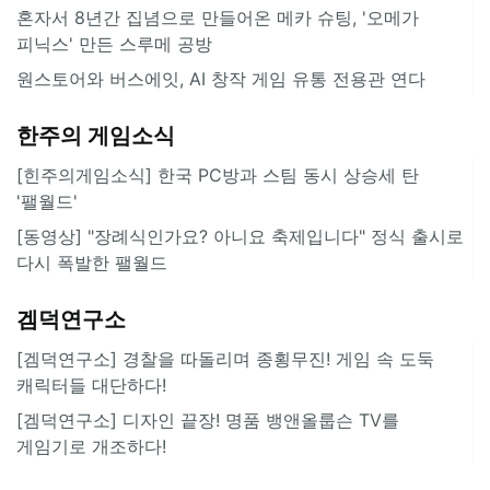
혼자서 8년간 집념으로 만들어온 메카 슈팅, '오메가
피닉스' 만든 스루메 공방
원스토어와 버스에잇, AI 창작 게임 유통 전용관 연다
한주의 게임소식
[힌주의게임소식] 한국 PC방과 스팀 동시 상승세 탄
'팰월드'
[동영상] "장례식인가요? 아니요 축제입니다" 정식 출시로
다시 폭발한 팰월드
겜덕연구소
[겜덕연구소] 경찰을 따돌리며 종횡무진! 게임 속 도둑
캐릭터들 대단하다!
[겜덕연구소] 디자인 끝장! 명품 뱅앤올룹슨 TV를
게임기로 개조하다!