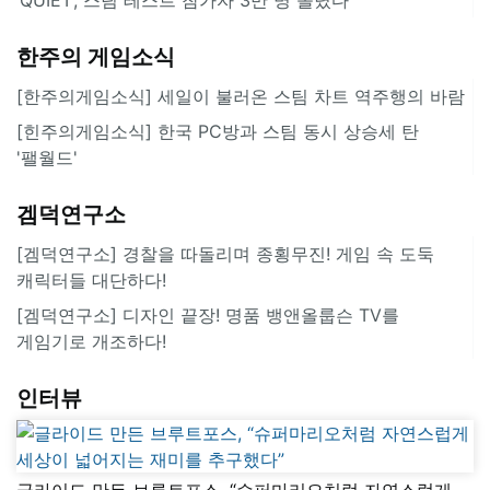
한주의 게임소식
[한주의게임소식] 세일이 불러온 스팀 차트 역주행의 바람
[힌주의게임소식] 한국 PC방과 스팀 동시 상승세 탄
'팰월드'
겜덕연구소
[겜덕연구소] 경찰을 따돌리며 종횡무진! 게임 속 도둑
캐릭터들 대단하다!
[겜덕연구소] 디자인 끝장! 명품 뱅앤올룹슨 TV를
게임기로 개조하다!
인터뷰
글라이드 만든 브루트포스, “슈퍼마리오처럼 자연스럽게