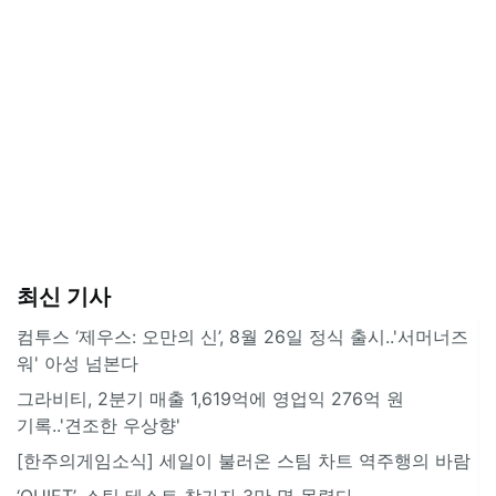
최신 기사
컴투스 ‘제우스: 오만의 신’, 8월 26일 정식 출시..'서머너즈
워' 아성 넘본다
그라비티, 2분기 매출 1,619억에 영업익 276억 원
기록..'견조한 우상향'
[한주의게임소식] 세일이 불러온 스팀 차트 역주행의 바람
‘QUIET’, 스팀 테스트 참가자 3만 명 몰렸다