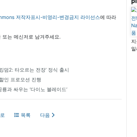
pi
 commons 저작자표시-비영리-변경금지 라이선스
에 따라
 또는 메신저로 남겨주세요.
지
일
님
리
킹덤2: 타오르는 전장’ 정식 출시
 할인 프로모션 진행
공룡과 싸우는 ‘다이노 블레이드’
로
목록
다음