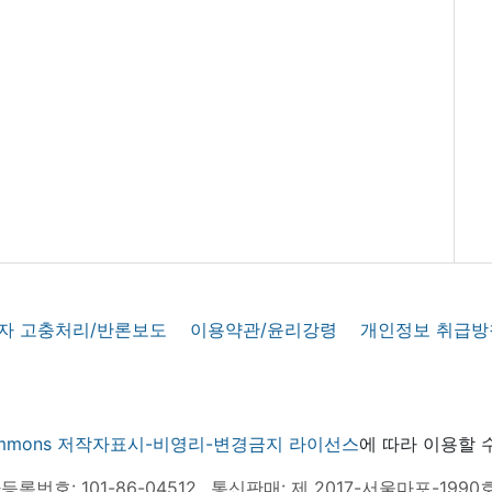
자 고충처리/반론보도
이용약관/윤리강령
개인정보 취급방
 commons 저작자표시-비영리-변경금지 라이선스
에 따라 이용할 
록번호: 101-86-04512
통신판매: 제 2017-서울마포-1990