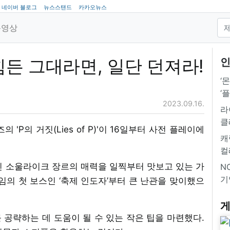
네이버 블로그
뉴스스탠드
카카오뉴스
동영상
 힘든 그대라면, 일단 던져라!
인
‘
‘
2023.09.16.
라
클
'P의 거짓(Lies of P)'이 16일부터 사전 플레이에
캐
컬
인 소울라이크 장르의 매력을 일찍부터 맛보고 있는 가
NC
기
임의 첫 보스인 ‘축제 인도자’부터 큰 난관을 맞이했으
게
공략하는 데 도움이 될 수 있는 작은 팁을 마련했다.