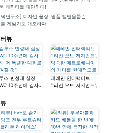
둑 캐릭터들 대단하다!
겜덕연구소] 디자인 끝장! 명품 뱅앤올룹슨
V를 게임기로 개조하다!
인터뷰
투스 빈성태 실장
테레민 인터랙티브
SWC 10주년에 감사..
"'리전 오브 저지먼트',
해 더 특별한 대회로
익숙한
며질 것"
메트로배니아의
리뷰
재미를 현대적으로"