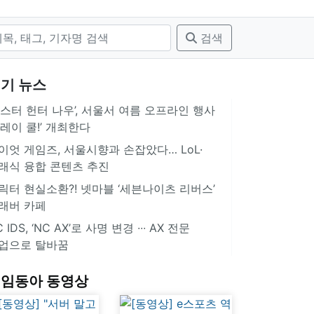
검색
기 뉴스
몬스터 헌터 나우’, 서울서 여름 오프라인 행사
플레이 쿨!’ 개최한다
이엇 게임즈, 서울시향과 손잡았다… LoL·
래식 융합 콘텐츠 추진
릭터 현실소환?! 넷마블 ‘세븐나이츠 리버스’
래버 카페
 IDS, ‘NC AX’로 사명 변경 ∙∙∙ AX 전문
업으로 탈바꿈
임동아 동영상