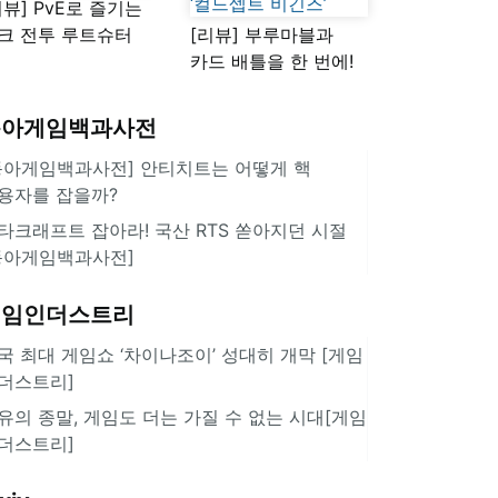
리뷰] PvE로 즐기는
크 전투 루트슈터
[리뷰] 부루마블과
스플래툰 레이더스'
카드 배틀을 한 번에!
10년 만에 등장한 신작
‘컬드셉트 비긴즈’
동아게임백과사전
동아게임백과사전] 안티치트는 어떻게 핵
용자를 잡을까?
타크래프트 잡아라! 국산 RTS 쏟아지던 시절
동아게임백과사전]
게임인더스트리
국 최대 게임쇼 ‘차이나조이’ 성대히 개막 [게임
더스트리]
유의 종말, 게임도 더는 가질 수 없는 시대[게임
더스트리]