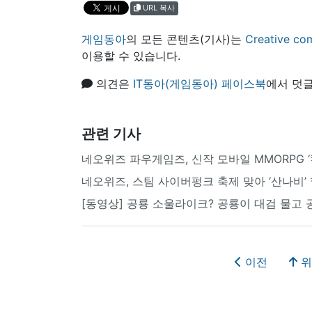
URL 복사
게임동아
의 모든 콘텐츠(기사)는
Creative
이용할 수 있습니다.
의견은
IT동아(게임동아) 페이스북
에서 덧글
관련 기사
네오위즈 파우게임즈, 신작 모바일 MMORPG ‘
네오위즈, 스팀 사이버펑크 축제 맞아 ‘산나비’
[동영상] 공룡 소울라이크? 공룡이 대검 물고 
이전
위