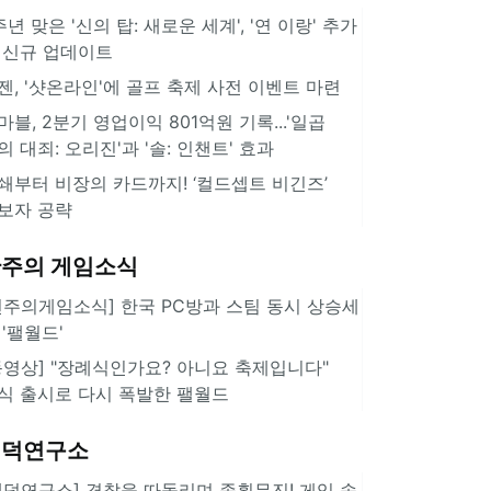
주년 맞은 '신의 탑: 새로운 세계', '연 이랑' 추가
 신규 업데이트
젠, '샷온라인'에 골프 축제 사전 이벤트 마련
마블, 2분기 영업이익 801억원 기록...'일곱
의 대죄: 오리진'과 '솔: 인챈트' 효과
쇄부터 비장의 카드까지! ‘컬드셉트 비긴즈’
보자 공략
주의 게임소식
힌주의게임소식] 한국 PC방과 스팀 동시 상승세
 '팰월드'
동영상] "장례식인가요? 아니요 축제입니다"
식 출시로 다시 폭발한 팰월드
겜덕연구소
겜덕연구소] 경찰을 따돌리며 종횡무진! 게임 속