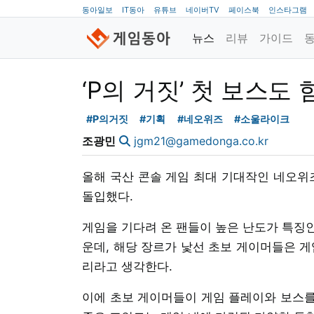
동아일보
IT동아
유튜브
네이버TV
페이스북
인스타그램
뉴스
리뷰
가이드
‘P의 거짓’ 첫 보스도
#P의거짓
#기획
#네오위즈
#소울라이크
조광민
jgm21@gamedonga.co.kr
올해 국산 콘솔 게임 최대 기대작인 네오위즈의 
돌입했다.
게임을 기다려 온 팬들이 높은 난도가 특징
운데, 해당 장르가 낯선 초보 게이머들은 게
리라고 생각한다.
이에 초보 게이머들이 게임 플레이와 보스를 