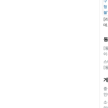
[
데
새
쿠
'
[
이
스
[
중
인
소
인