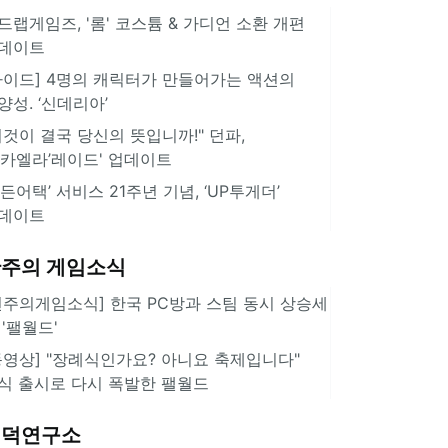
드랩게임즈, '롬' 코스튬 & 가디언 소환 개편
데이트
가이드] 4명의 캐릭터가 만들어가는 액션의
양성. ‘신데리아’
이것이 결국 당신의 뜻입니까!" 던파,
미카엘라’레이드' 업데이트
서든어택’ 서비스 21주년 기념, ‘UP투게더’
데이트
주의 게임소식
힌주의게임소식] 한국 PC방과 스팀 동시 상승세
 '팰월드'
동영상] "장례식인가요? 아니요 축제입니다"
식 출시로 다시 폭발한 팰월드
겜덕연구소