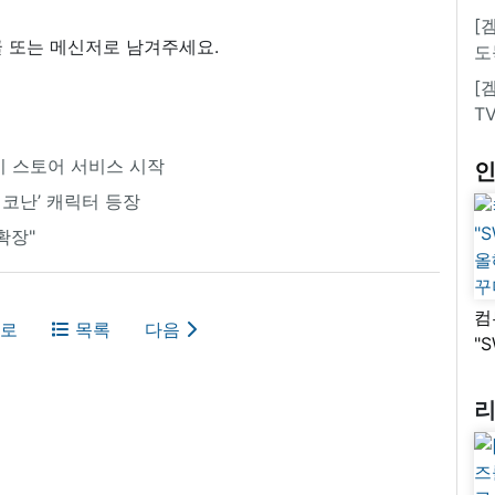
[
 또는 메신저로 남겨주세요.
도
[
T
럭시 스토어 서비스 시작
코난’ 캐릭터 등장
확장"
컴
로
목록
다음
"
올
꾸