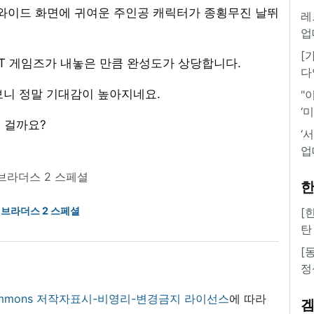
! 와이드 화면에 귀여운 주인공 캐릭터가 종횡무진 날뛰
레
업
[
RT 게임즈가 내놓은 만큼 완성도가 상당합니다.
다
보니 정말 기대감이 높아지네요.
"
‘
는 걸까요?
‘
업
브라더스 2 스페셜
한
 브라더스 2 스페셜
[
탄
[
정
 commons 저작자표시-비영리-변경금지 라이선스
에 따라