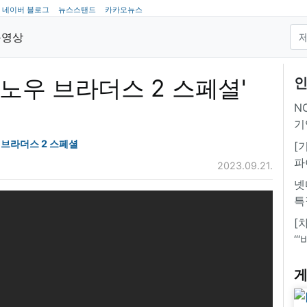
네이버 블로그
뉴스스탠드
카카오뉴스
동영상
스노우 브라더스 2 스페셜'
인
NC
!
기
 브라더스 2 스페셜
[
파
2023.09.21.
넷
특
[
“
게