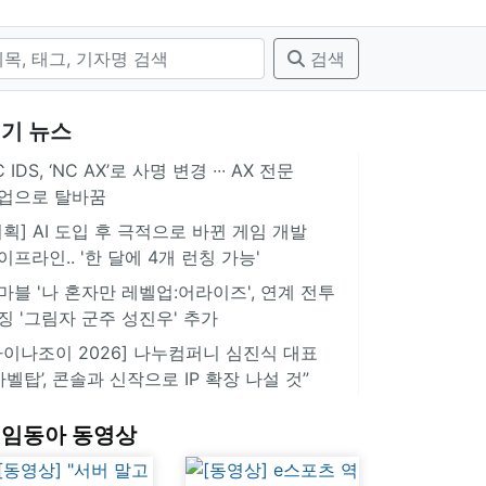
검색
기 뉴스
 IDS, ‘NC AX’로 사명 변경 ∙∙∙ AX 전문
업으로 탈바꿈
기획] AI 도입 후 극적으로 바뀐 게임 개발
이프라인.. '한 달에 4개 런칭 가능'
마블 '나 혼자만 레벨업:어라이즈', 연계 전투
징 '그림자 군주 성진우' 추가
차이나조이 2026] 나누컴퍼니 심진식 대표
‘바벨탑’, 콘솔과 신작으로 IP 확장 나설 것”
임동아 동영상