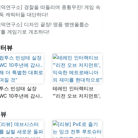
겜덕연구소] 경찰을 따돌리며 종횡무진! 게임 속
둑 캐릭터들 대단하다!
겜덕연구소] 디자인 끝장! 명품 뱅앤올룹슨
V를 게임기로 개조하다!
인터뷰
투스 빈성태 실장
테레민 인터랙티브
SWC 10주년에 감사..
"'리전 오브 저지먼트',
해 더 특별한 대회로
익숙한
며질 것"
메트로배니아의
리뷰
재미를 현대적으로"