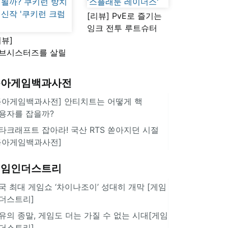
[리뷰] PvE로 즐기는
잉크 전투 루트슈터
리뷰]
'스플래툰 레이더스'
브시스터즈를 살릴
로운 돌파구 될까?
키런 방치형 신작
동아게임백과사전
쿠키런 크럼블'
동아게임백과사전] 안티치트는 어떻게 핵
용자를 잡을까?
타크래프트 잡아라! 국산 RTS 쏟아지던 시절
동아게임백과사전]
게임인더스트리
국 최대 게임쇼 ‘차이나조이’ 성대히 개막 [게임
더스트리]
유의 종말, 게임도 더는 가질 수 없는 시대[게임
더스트리]