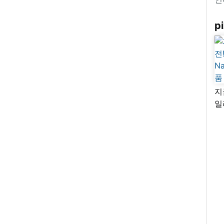
pi
지
일
님
리