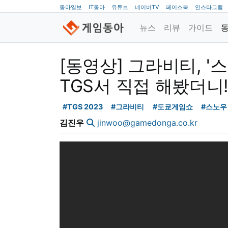
동아일보
IT동아
유튜브
네이버TV
페이스북
인스타그램
뉴스
리뷰
가이드
[동영상] 그라비티, '
TGS서 직접 해봤더니
#TGS 2023
#그라비티
#도쿄게임쇼
#스노우
김진우
jinwoo@gamedonga.co.kr