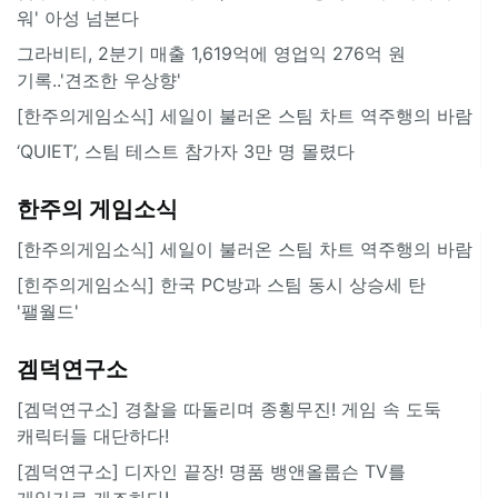
워' 아성 넘본다
그라비티, 2분기 매출 1,619억에 영업익 276억 원
기록..'견조한 우상향'
[한주의게임소식] 세일이 불러온 스팀 차트 역주행의 바람
‘QUIET’, 스팀 테스트 참가자 3만 명 몰렸다
한주의 게임소식
[한주의게임소식] 세일이 불러온 스팀 차트 역주행의 바람
[힌주의게임소식] 한국 PC방과 스팀 동시 상승세 탄
'팰월드'
겜덕연구소
[겜덕연구소] 경찰을 따돌리며 종횡무진! 게임 속 도둑
캐릭터들 대단하다!
[겜덕연구소] 디자인 끝장! 명품 뱅앤올룹슨 TV를
게임기로 개조하다!