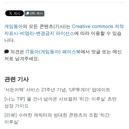
URL 복사
게임동아
의 모든 콘텐츠(기사)는
Creative commons 저작
자표시-비영리-변경금지 라이선스
에 따라 이용할 수 있습
니다.
의견은
IT동아(게임동아) 페이스북
에서 덧글 또는 메신
저로 남겨주세요.
관련 기사
‘서든어택’ 서비스 21주년 기념, ‘UP투게더’ 업데이트
[나노 TIP] 물 건너 넘어온 서브컬처 ‘히간: 이루실’ 초반
성장 가이드
[리뷰] 수려한 캐릭터와 방대한 콘텐츠의 조합 ‘히간:
이루실’