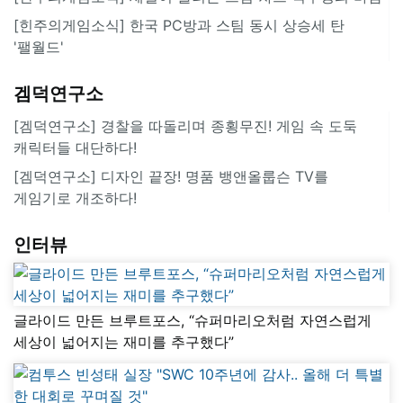
[힌주의게임소식] 한국 PC방과 스팀 동시 상승세 탄
'팰월드'
겜덕연구소
[겜덕연구소] 경찰을 따돌리며 종횡무진! 게임 속 도둑
캐릭터들 대단하다!
[겜덕연구소] 디자인 끝장! 명품 뱅앤올룹슨 TV를
게임기로 개조하다!
인터뷰
글라이드 만든 브루트포스, “슈퍼마리오처럼 자연스럽게
세상이 넓어지는 재미를 추구했다”