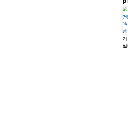
pi
지
일
님
리