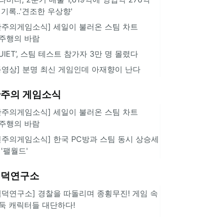
 기록..'견조한 우상향'
한주의게임소식] 세일이 불러온 스팀 차트
주행의 바람
QUIET’, 스팀 테스트 참가자 3만 명 몰렸다
동영상] 분명 최신 게임인데 아재향이 난다
주의 게임소식
한주의게임소식] 세일이 불러온 스팀 차트
주행의 바람
힌주의게임소식] 한국 PC방과 스팀 동시 상승세
 '팰월드'
겜덕연구소
겜덕연구소] 경찰을 따돌리며 종횡무진! 게임 속
둑 캐릭터들 대단하다!