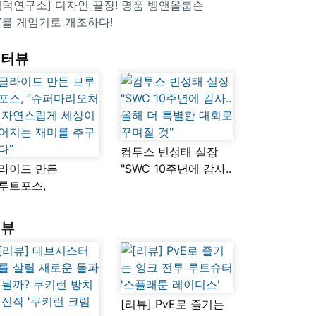
겜덕연구소] 디자인 끝장! 명품 뱅앤올룹슨
V를 게임기로 개조하다!
인터뷰
컴투스 빈성태 실장
라이드 만든
"SWC 10주년에 감사..
루트포스,
올해 더 특별한 대회로
슈퍼마리오처럼
꾸며질 것"
연스럽게 세상이
리뷰
어지는 재미를
구했다”
[리뷰] PvE로 즐기는