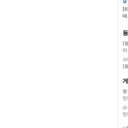
[
데
새
쿠
'
[
이
스
[
중
인
소
인