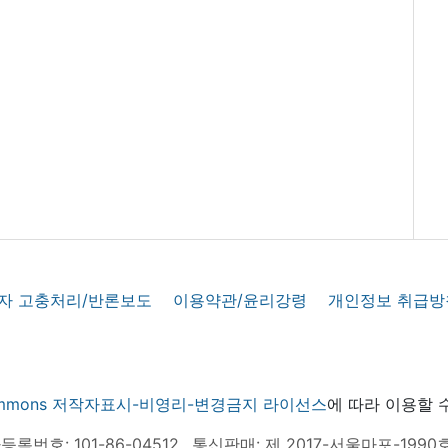
자 고충처리/반론보도
이용약관/윤리강령
개인정보 취급방
 commons 저작자표시-비영리-변경금지 라이선스
에 따라 이용할 
록번호: 101-86-04512
통신판매: 제 2017-서울마포-1990