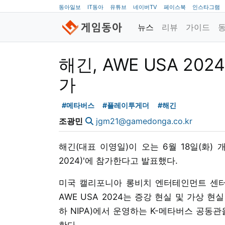
동아일보
IT동아
유튜브
네이버TV
페이스북
인스타그램
뉴스
리뷰
가이드
해긴, AWE USA 20
가
#메타버스
#플레이투게더
#해긴
조광민
jgm21@gamedonga.co.kr
해긴(대표 이영일)이 오는 6월 18일(화) 개최되는
2024)'에 참가한다고 발표했다.
미국 캘리포니아 롱비치 엔터테인먼트 센터에서
AWE USA 2024는 증강 현실 및 가상
하 NIPA)에서 운영하는 K-메타버스 공동관
한다.