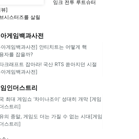
잉크 전투 루트슈터
리뷰]
'스플래툰 레이더스'
브시스터즈를 살릴
로운 돌파구 될까?
키런 방치형 신작
동아게임백과사전
쿠키런 크럼블'
동아게임백과사전] 안티치트는 어떻게 핵
용자를 잡을까?
타크래프트 잡아라! 국산 RTS 쏟아지던 시절
동아게임백과사전]
게임인더스트리
국 최대 게임쇼 ‘차이나조이’ 성대히 개막 [게임
더스트리]
유의 종말, 게임도 더는 가질 수 없는 시대[게임
더스트리]