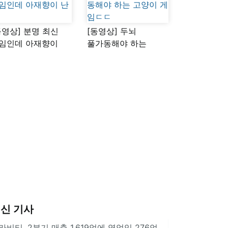
동영상] 분명 최신
[동영상] 두뇌
임인데 아재향이
풀가동해야 하는
다
고양이 게임ㄷㄷ
신 기사
라비티, 2분기 매출 1,619억에 영업익 276억