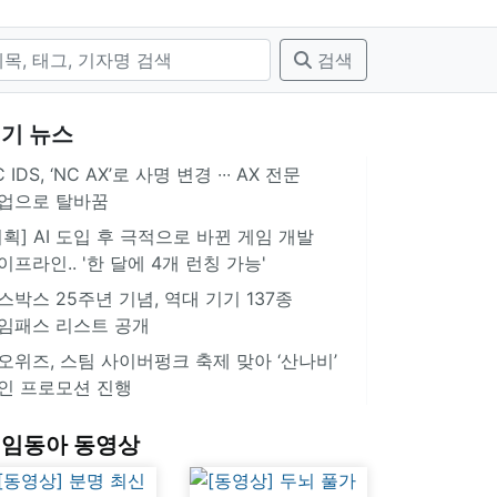
검색
기 뉴스
 IDS, ‘NC AX’로 사명 변경 ∙∙∙ AX 전문
업으로 탈바꿈
기획] AI 도입 후 극적으로 바뀐 게임 개발
이프라인.. '한 달에 4개 런칭 가능'
스박스 25주년 기념, 역대 기기 137종
임패스 리스트 공개
오위즈, 스팀 사이버펑크 축제 맞아 ‘산나비’
인 프로모션 진행
임동아 동영상