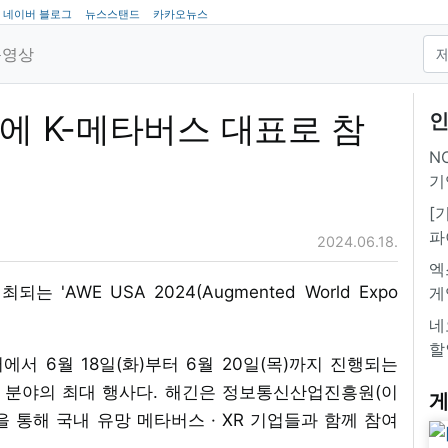
네이버 블로그
뉴스스탠드
카카오뉴스
동영상
24에 K-메타버스 대표로 참
인
NC
기
[
파
2024.06.18.
엑
 'AWE USA 2024(Augmented World Expo
게
네
할
 6월 18일(화)부터 6월 20일(목)까지 진행되는
 현실 분야의 최대 행사다. 해긴은 정보통신산업진흥원(이
게
을 통해 국내 유망 메타버스 · XR 기업들과 함께 참여