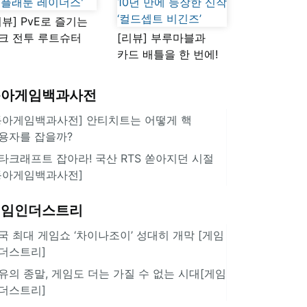
리뷰] PvE로 즐기는
크 전투 루트슈터
[리뷰] 부루마블과
스플래툰 레이더스'
카드 배틀을 한 번에!
10년 만에 등장한 신작
‘컬드셉트 비긴즈’
동아게임백과사전
동아게임백과사전] 안티치트는 어떻게 핵
용자를 잡을까?
타크래프트 잡아라! 국산 RTS 쏟아지던 시절
동아게임백과사전]
게임인더스트리
국 최대 게임쇼 ‘차이나조이’ 성대히 개막 [게임
더스트리]
유의 종말, 게임도 더는 가질 수 없는 시대[게임
더스트리]