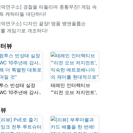
겜덕연구소] 경찰을 따돌리며 종횡무진! 게임 속
둑 캐릭터들 대단하다!
겜덕연구소] 디자인 끝장! 명품 뱅앤올룹슨
V를 게임기로 개조하다!
인터뷰
투스 빈성태 실장
테레민 인터랙티브
SWC 10주년에 감사..
"'리전 오브 저지먼트',
해 더 특별한 대회로
익숙한
며질 것"
메트로배니아의
리뷰
재미를 현대적으로"