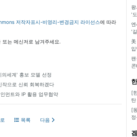
왕
'
 commons 저작자표시-비영리-변경금지 라이선스
에 따라
엔
'
美
 또는 메신저로 남겨주세요.
입
팬
콘
비의세계' 홍보 모델 선정
한
 신작으로 신뢰 회복하겠다
[
인먼트와 IP 활용 업무협약
탄
[
정
로
목록
다음