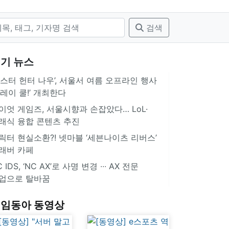
검색
기 뉴스
몬스터 헌터 나우’, 서울서 여름 오프라인 행사
플레이 쿨!’ 개최한다
이엇 게임즈, 서울시향과 손잡았다… LoL·
래식 융합 콘텐츠 추진
릭터 현실소환?! 넷마블 ‘세븐나이츠 리버스’
래버 카페
 IDS, ‘NC AX’로 사명 변경 ∙∙∙ AX 전문
업으로 탈바꿈
임동아 동영상