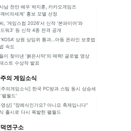
사남 천만 배우 박지훈, 카카오게임즈
도깨비의세계' 홍보 모델 선정
씨, ‘게임스컴 2026’서 신작 '본파이어'와
길드워3' 등 신작 4종 전격 공개
 ‘KOSA’ 상원 상임위 통과…아동 온라인 보호법
법 속도
들이 찾아낸 '붉은사막'의 매력! 글로벌 영상
테스트 수상작 발표
주의 게임소식
힌주의게임소식] 한국 PC방과 스팀 동시 상승세
 '팰월드'
동영상] "장례식인가요? 아니요 축제입니다"
식 출시로 다시 폭발한 팰월드
겜덕연구소