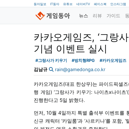
동아일보
IT동아
유튜브
네이버TV
페이스북
인스타그램
뉴스
리뷰
가이드
카카오게임즈, ‘그랑사
기념 이벤트 실시
#그랑사가 키우기
#방치형RPG
#카카오게임즈
김남규
rain@gamedonga.co.kr
카카오게임즈(대표 한상우)는 파이드픽셀즈(
행 게임) ‘그랑사가 키우기: 나이츠x나이츠
진행한다고 5일 밝혔다.
먼저, 10월 4일까지 특별 출석부 이벤트를 
신규 캐릭터 ‘카일룸’과 ‘사르키나’를 포함, ‘탈론’,
의 레전드 영웅 소환권을 증정한다.