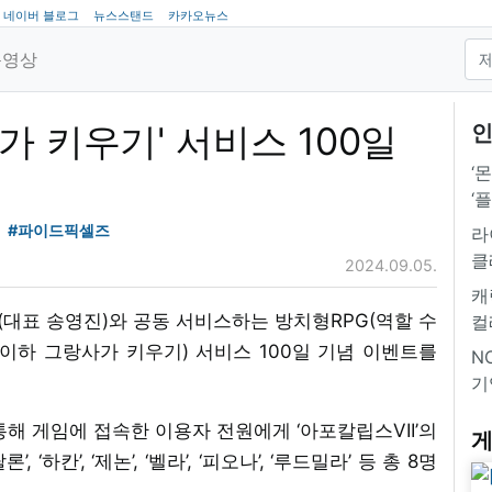
네이버 블로그
뉴스스탠드
카카오뉴스
동영상
가 키우기' 서비스 100일
인
‘
‘
#파이드픽셀즈
라
클
2024.09.05.
캐
대표 송영진)와 공동 서비스하는 방치형RPG(역할 수
컬
’(이하 그랑사가 키우기) 서비스 100일 기념 이벤트를
NC
기
통해 게임에 접속한 이용자 전원에게 ‘아포칼립스VII’의
게
 ‘하칸’, ‘제논’, ‘벨라’, ‘피오나’, ‘루드밀라’ 등 총 8명