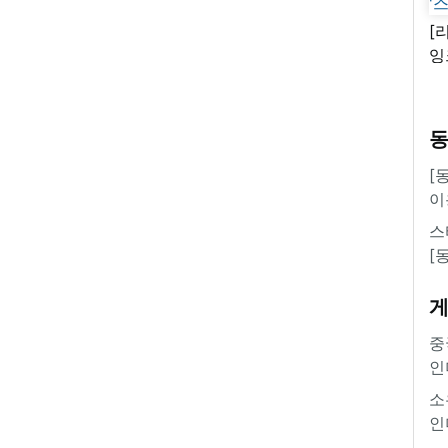
[
잉
'
[
이
스
[
중
인
소
인