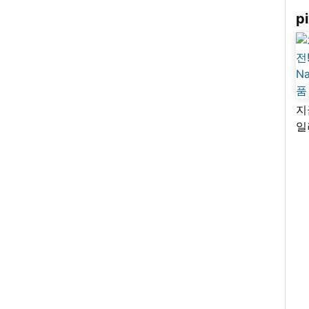
pi
지
일
님
리