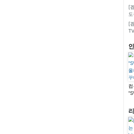
[
도
[
T
컴
"
올
꾸