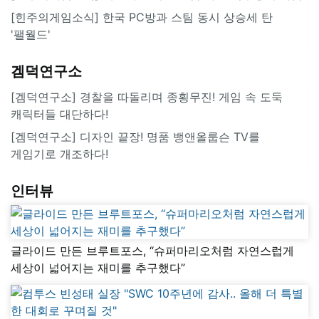
[힌주의게임소식] 한국 PC방과 스팀 동시 상승세 탄
'팰월드'
겜덕연구소
[겜덕연구소] 경찰을 따돌리며 종횡무진! 게임 속 도둑
캐릭터들 대단하다!
[겜덕연구소] 디자인 끝장! 명품 뱅앤올룹슨 TV를
게임기로 개조하다!
인터뷰
글라이드 만든 브루트포스, “슈퍼마리오처럼 자연스럽게
세상이 넓어지는 재미를 추구했다”