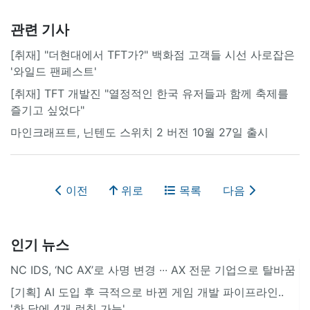
관련 기사
[취재] "더현대에서 TFT가?" 백화점 고객들 시선 사로잡은
'와일드 팬페스트'
[취재] TFT 개발진 "열정적인 한국 유저들과 함께 축제를
즐기고 싶었다"
마인크래프트, 닌텐도 스위치 2 버전 10월 27일 출시
이전
위로
목록
다음
인기 뉴스
NC IDS, ‘NC AX’로 사명 변경 ∙∙∙ AX 전문 기업으로 탈바꿈
[기획] AI 도입 후 극적으로 바뀐 게임 개발 파이프라인..
'한 달에 4개 런칭 가능'