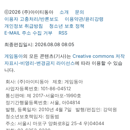
ⓒ2026 (주)아이티동아
소개
문의
이용자 고충처리/반론보도
이용약관/윤리강령
개인정보 취급방침
청소년 보호 정책
E-MAIL 주소 수집 거부
RSS
최종편집일시: 2026.08.08 08:05
게임동아
의 모든 콘텐츠(기사)는
Creative commons 저작
자표시-비영리-변경금지 라이선스
에 따라 이용할 수 있습
니다.
회사: (주)아이티동아
제호: 게임동아
사업자등록번호: 101-86-04512
통신판매: 제 2017-서울마포-1990호
정기간행물등록번호: 서울, 아04814
발행, 등록일자: 2010년 4월 7일
발행/편집인: 강덕원
청소년보호책임자: 정동범
주소: 서울시 마포구 양화로8길 25-4 우)04044