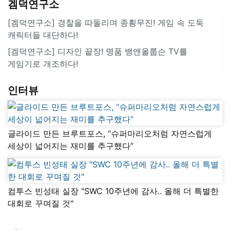
겜덕연구소
[겜덕연구소] 경찰을 따돌리며 종횡무진! 게임 속 도둑
캐릭터들 대단하다!
[겜덕연구소] 디자인 끝장! 명품 뱅앤올룹슨 TV를
게임기로 개조하다!
인터뷰
글라이드 만든 브루트포스, “슈퍼마리오처럼 자연스럽게
세상이 넓어지는 재미를 추구했다”
컴투스 빈성태 실장 "SWC 10주년에 감사.. 올해 더 특별한
대회로 꾸며질 것"