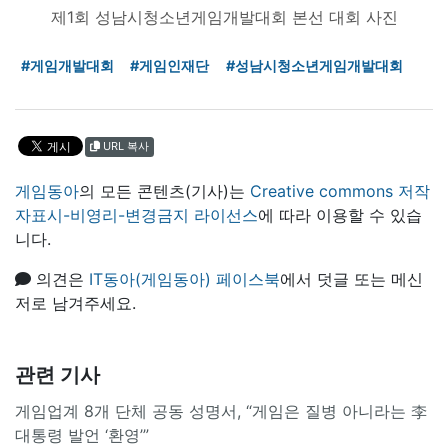
제1회 성남시청소년게임개발대회 본선 대회 사진
#게임개발대회
#게임인재단
#성남시청소년게임개발대회
URL 복사
게임동아
의 모든 콘텐츠(기사)는
Creative commons 저작
자표시-비영리-변경금지 라이선스
에 따라 이용할 수 있습
니다.
의견은
IT동아(게임동아) 페이스북
에서 덧글 또는 메신
저로 남겨주세요.
관련 기사
게임업계 8개 단체 공동 성명서, “게임은 질병 아니라는 李
대통령 발언 ‘환영’”