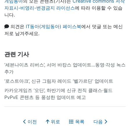
게임동아
의 모든 콘텐츠(기사)는
Creative commons 저작
자표시-비영리-변경금지 라이선스
에 따라 이용할 수 있습
니다.
의견은
IT동아(게임동아) 페이스북
에서 덧글 또는 메신
저로 남겨주세요.
관련 기사
‘세븐나이츠 리버스’, 서머 바캉스 업데이트…동영·각성 녹스
추가
‘로스트아크’, 신규 그림자 레이드 ‘벨가르딘’ 업데이트
카카오게임즈 ‘오딘’, 하반기에 신규 전직 클래스·월드
PvPvE 콘텐츠 등 풍성한 업데이트 예고
이전
위로
목록
다음