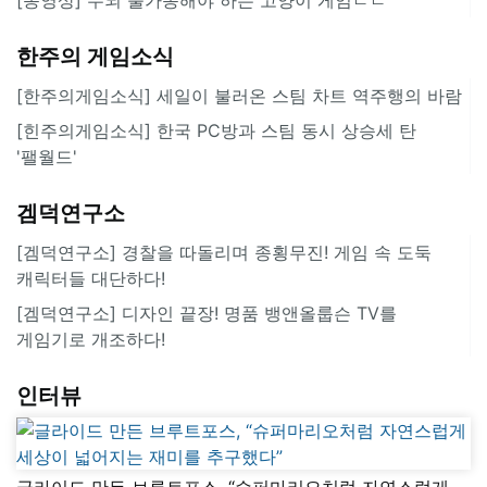
한주의 게임소식
[한주의게임소식] 세일이 불러온 스팀 차트 역주행의 바람
[힌주의게임소식] 한국 PC방과 스팀 동시 상승세 탄
'팰월드'
겜덕연구소
[겜덕연구소] 경찰을 따돌리며 종횡무진! 게임 속 도둑
캐릭터들 대단하다!
[겜덕연구소] 디자인 끝장! 명품 뱅앤올룹슨 TV를
게임기로 개조하다!
인터뷰
글라이드 만든 브루트포스, “슈퍼마리오처럼 자연스럽게