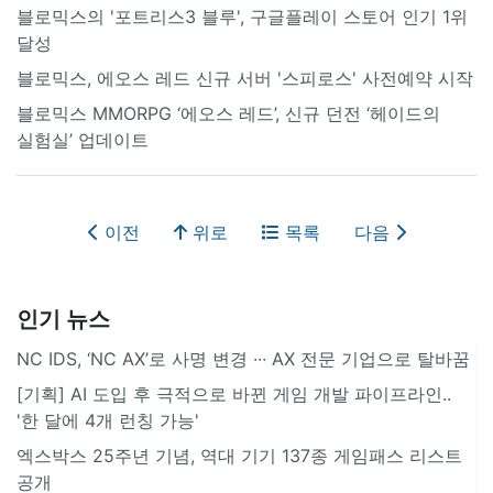
블로믹스의 '포트리스3 블루', 구글플레이 스토어 인기 1위
달성
블로믹스, 에오스 레드 신규 서버 '스피로스' 사전예약 시작
블로믹스 MMORPG ‘에오스 레드’, 신규 던전 ‘헤이드의
실험실’ 업데이트
이전
위로
목록
다음
인기 뉴스
NC IDS, ‘NC AX’로 사명 변경 ∙∙∙ AX 전문 기업으로 탈바꿈
[기획] AI 도입 후 극적으로 바뀐 게임 개발 파이프라인..
'한 달에 4개 런칭 가능'
엑스박스 25주년 기념, 역대 기기 137종 게임패스 리스트
공개