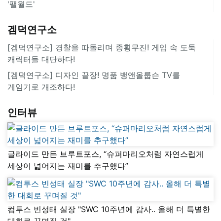
'팰월드'
겜덕연구소
[겜덕연구소] 경찰을 따돌리며 종횡무진! 게임 속 도둑
캐릭터들 대단하다!
[겜덕연구소] 디자인 끝장! 명품 뱅앤올룹슨 TV를
게임기로 개조하다!
인터뷰
글라이드 만든 브루트포스, “슈퍼마리오처럼 자연스럽게
세상이 넓어지는 재미를 추구했다”
컴투스 빈성태 실장 "SWC 10주년에 감사.. 올해 더 특별한
대회로 꾸며질 것"