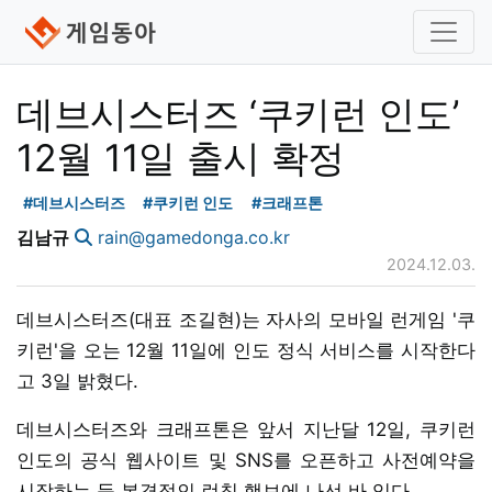
데브시스터즈 ‘쿠키런 인도’
12월 11일 출시 확정
#데브시스터즈
#쿠키런 인도
#크래프톤
김남규
rain@gamedonga.co.kr
2024.12.03.
데브시스터즈(대표 조길현)는 자사의 모바일 런게임 '쿠
키런'을 오는 12월 11일에 인도 정식 서비스를 시작한다
고 3일 밝혔다.
데브시스터즈와 크래프톤은 앞서 지난달 12일, 쿠키런
인도의 공식 웹사이트 및 SNS를 오픈하고 사전예약을
시작하는 등 본격적인 런칭 행보에 나선 바 있다.