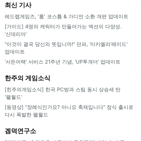
최신 기사
레드랩게임즈, '롬' 코스튬 & 가디언 소환 개편 업데이트
[가이드] 4명의 캐릭터가 만들어가는 액션의 다양성.
‘신데리아’
"이것이 결국 당신의 뜻입니까!" 던파, ‘미카엘라’레이드'
업데이트
‘서든어택’ 서비스 21주년 기념, ‘UP투게더’ 업데이트
한주의 게임소식
[힌주의게임소식] 한국 PC방과 스팀 동시 상승세 탄
'팰월드'
[동영상] "장례식인가요? 아니요 축제입니다" 정식 출시로
다시 폭발한 팰월드
겜덕연구소