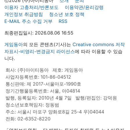
ⓒ2026 (주)아이티동아
소개
문의
이용자 고충처리/반론보도
이용약관/윤리강령
개인정보 취급방침
청소년 보호 정책
E-MAIL 주소 수집 거부
RSS
최종편집일시: 2026.08.06 16:55
게임동아
의 모든 콘텐츠(기사)는
Creative commons 저작
자표시-비영리-변경금지 라이선스
에 따라 이용할 수 있습
니다.
회사: (주)아이티동아
제호: 게임동아
사업자등록번호: 101-86-04512
통신판매: 제 2017-서울마포-1990호
정기간행물등록번호: 서울, 아04814
발행, 등록일자: 2010년 4월 7일
발행/편집인: 강덕원
청소년보호책임자: 정동범
주소: 서울시 마포구 양화로8길 25-4 우)04044
전화: 02-6352-8220