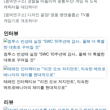
[겜덕연구소] 경찰을 따돌리며 종횡무진! 게임 속 도둑
캐릭터들 대단하다!
[겜덕연구소] 디자인 끝장! 명품 뱅앤올룹슨 TV를
게임기로 개조하다!
인터뷰
컴투스 빈성태 실장 "SWC 10주년에 감사.. 올해 더 특별한
대회로 꾸며질 것"
테레민 인터랙티브 "'리전 오브 저지먼트', 익숙한
메트로배니아의 재미를 현대적으로"
리뷰