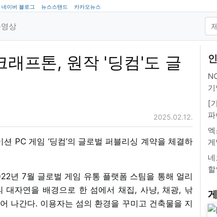
네이버 블로그
뉴스스탠드
카카오뉴스
동영상
크래프톤, 원작 '딩컴'도 글
인
NC
기
[
파
2025.02.12.
엑
션 PC 게임 ‘딩컴’의 글로벌 퍼블리싱 계약을 체결하
게
네
할
022년 7월 글로벌 게임 유통 플랫폼 스팀을 통해 얼리
대자연을 배경으로 한 섬에서 채집, 사냥, 채광, 낚
게
들어 나간다. 이용자는 섬의 환경을 꾸미고 건축물을 지