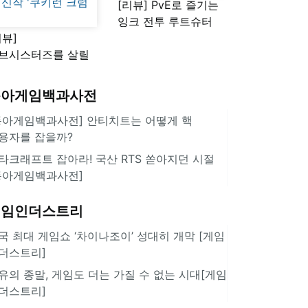
[리뷰] PvE로 즐기는
잉크 전투 루트슈터
리뷰]
'스플래툰 레이더스'
브시스터즈를 살릴
로운 돌파구 될까?
키런 방치형 신작
동아게임백과사전
쿠키런 크럼블'
동아게임백과사전] 안티치트는 어떻게 핵
용자를 잡을까?
타크래프트 잡아라! 국산 RTS 쏟아지던 시절
동아게임백과사전]
게임인더스트리
국 최대 게임쇼 ‘차이나조이’ 성대히 개막 [게임
더스트리]
유의 종말, 게임도 더는 가질 수 없는 시대[게임
더스트리]