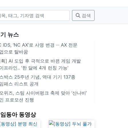
검색
기 뉴스
 IDS, ‘NC AX’로 사명 변경 ∙∙∙ AX 전문
업으로 탈바꿈
기획] AI 도입 후 극적으로 바뀐 게임 개발
이프라인.. '한 달에 4개 런칭 가능'
스박스 25주년 기념, 역대 기기 137종
임패스 리스트 공개
오위즈, 스팀 사이버펑크 축제 맞아 ‘산나비’
인 프로모션 진행
임동아 동영상