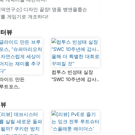
겜덕연구소] 디자인 끝장! 명품 뱅앤올룹슨
V를 게임기로 개조하다!
인터뷰
컴투스 빈성태 실장
라이드 만든
"SWC 10주년에 감사..
루트포스,
올해 더 특별한 대회로
슈퍼마리오처럼
꾸며질 것"
연스럽게 세상이
리뷰
어지는 재미를
구했다”