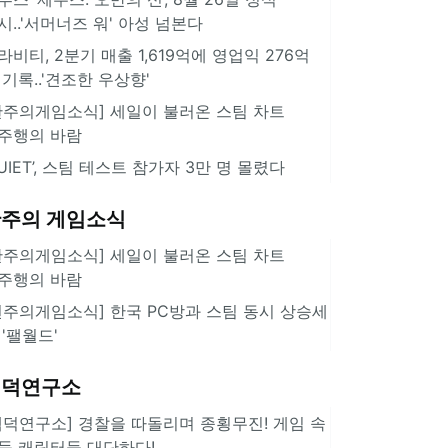
시..'서머너즈 워' 아성 넘본다
라비티, 2분기 매출 1,619억에 영업익 276억
 기록..'견조한 우상향'
한주의게임소식] 세일이 불러온 스팀 차트
주행의 바람
QUIET’, 스팀 테스트 참가자 3만 명 몰렸다
주의 게임소식
한주의게임소식] 세일이 불러온 스팀 차트
주행의 바람
힌주의게임소식] 한국 PC방과 스팀 동시 상승세
 '팰월드'
겜덕연구소
겜덕연구소] 경찰을 따돌리며 종횡무진! 게임 속
둑 캐릭터들 대단하다!