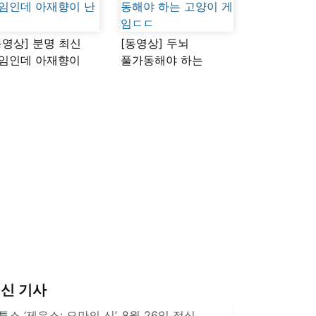
동영상] 분명 최신
[동영상] 두뇌
임인데 아재향이
풀가동해야 하는
다
고양이 게임ㄷㄷ
신 기사
투스 ‘제우스: 오만의 신’, 8월 26일 정식