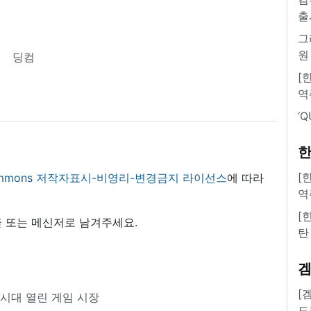
출
그
원
딩컴
[
역
‘
한
[
 commons 저작자표시-비영리-변경금지 라이선스
에 따라
역
[
 또는 메신저로 남겨주세요.
탄
[
 시대 열린 게임 시장
도