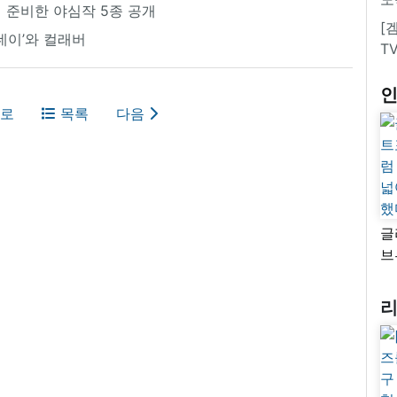
 준비한 야심작 5종 공개
[
데이’와 컬래버
T
로
목록
다음
글
브
“
자
넓
추