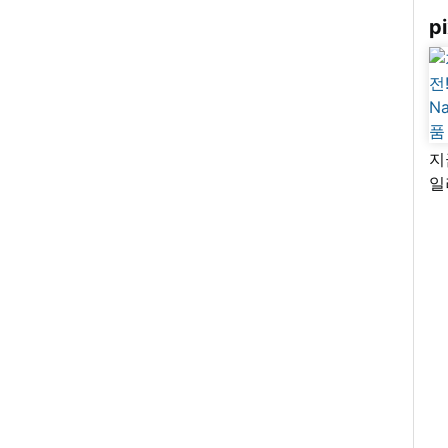
pi
지
일
님
리