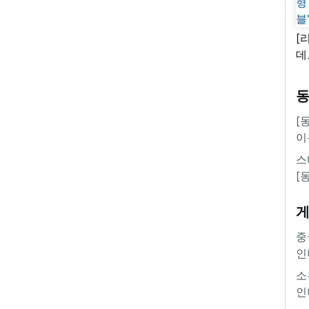
[
데
새
쿠
'
[
이
스
[
중
인
소
인