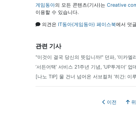
게임동아
의 모든 콘텐츠(기사)는
Creative
이용할 수 있습니다.
의견은
IT동아(게임동아) 페이스북
에서 덧글
관련 기사
"이것이 결국 당신의 뜻입니까!" 던파, ‘미카엘
‘서든어택’ 서비스 21주년 기념, ‘UP투게더’ 
[나노 TIP] 물 건너 넘어온 서브컬처 ‘히간: 
이전
위