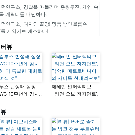
겜덕연구소] 경찰을 따돌리며 종횡무진! 게임 속
둑 캐릭터들 대단하다!
겜덕연구소] 디자인 끝장! 명품 뱅앤올룹슨
V를 게임기로 개조하다!
인터뷰
투스 빈성태 실장
테레민 인터랙티브
SWC 10주년에 감사..
"'리전 오브 저지먼트',
해 더 특별한 대회로
익숙한
며질 것"
메트로배니아의
리뷰
재미를 현대적으로"