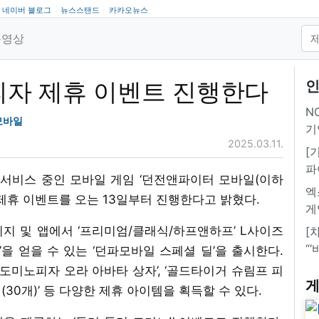
네이버 블로그
뉴스스탠드
카카오뉴스
동영상
노피자 제휴 이벤트 진행한다
인
NC
모바일
기
2025.03.11.
[
파
 서비스 중인 모바일 게임 ‘던전앤파이터 모바일(이하
엑
 제휴 이벤트를 오는 13일부터 진행한다고 밝혔다.
게
페이지 및 앱에서 ‘프리미엄/클래식/하프앤하프’ L사이즈
[
“
’을 얻을 수 있는 ‘던파모바일 스페셜 딜’을 출시한다.
‘도미노피자 오라 아바타 상자’, ‘골드타이거 슈림프 피
게
길(30개)’ 등 다양한 제휴 아이템을 획득할 수 있다.