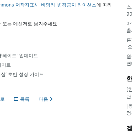
 commons 저작자표시-비영리-변경금지 라이선스
에 따라
스
9
마
 또는 메신저로 남겨주세요.
출
혼
'
라’레이드' 업데이트
원
연
업데이트
이루실’ 초반 성장 가이드
한
[
탄
로
목록
다음
[
정