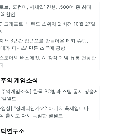
토브, ‘쿨썸머, 빅세일’ 진행…500여 종 최대
0% 할인
인크래프트, 닌텐도 스위치 2 버전 10월 27일
시
자서 8년간 집념으로 만들어온 메카 슈팅,
오메가 피닉스' 만든 스루메 공방
스토어와 버스에잇, AI 창작 게임 유통 전용관
다
주의 게임소식
힌주의게임소식] 한국 PC방과 스팀 동시 상승세
 '팰월드'
동영상] "장례식인가요? 아니요 축제입니다"
식 출시로 다시 폭발한 팰월드
겜덕연구소