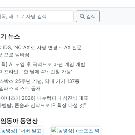
검색
기 뉴스
 IDS, ‘NC AX’로 사명 변경 ∙∙∙ AX 전문
업으로 탈바꿈
기획] AI 도입 후 극적으로 바뀐 게임 개발
이프라인.. '한 달에 4개 런칭 가능'
스박스 25주년 기념, 역대 기기 137종
임패스 리스트 공개
차이나조이 2026] 나누컴퍼니 심진식 대표
‘바벨탑’, 콘솔과 신작으로 IP 확장 나설 것”
임동아 동영상