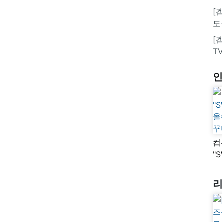
[
도
[
T
컴
"
올
꾸