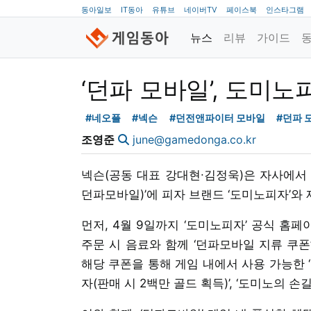
동아일보
IT동아
유튜브
네이버TV
페이스북
인스타그램
뉴스
리뷰
가이드
‘던파 모바일’, 도미
#네오플
#넥슨
#던전앤파이터 모바일
#던파 
조영준
june@gamedonga.co.kr
넥슨(공동 대표 강대현∙김정욱)은 자사에서
던파모바일)’에 피자 브랜드 ‘도미노피자’와
먼저, 4월 9일까지 ‘도미노피자’ 공식 홈
주문 시 음료와 함께 ‘던파모바일 지류 쿠폰
해당 쿠폰을 통해 게임 내에서 사용 가능한 
자(판매 시 2백만 골드 획득)’, ‘도미노의 손