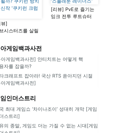
[리뷰] PvE로 즐기는
잉크 전투 루트슈터
리뷰]
'스플래툰 레이더스'
브시스터즈를 살릴
로운 돌파구 될까?
키런 방치형 신작
동아게임백과사전
쿠키런 크럼블'
동아게임백과사전] 안티치트는 어떻게 핵
용자를 잡을까?
타크래프트 잡아라! 국산 RTS 쏟아지던 시절
동아게임백과사전]
게임인더스트리
국 최대 게임쇼 ‘차이나조이’ 성대히 개막 [게임
더스트리]
유의 종말, 게임도 더는 가질 수 없는 시대[게임
더스트리]