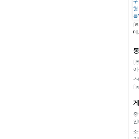
[
데
새
쿠
'
[
이
스
[
중
인
소
인