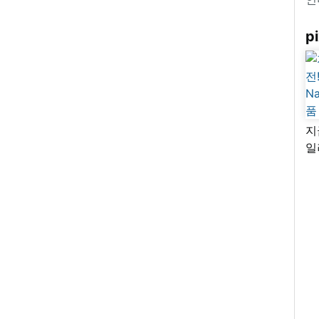
pi
지
일
님
리