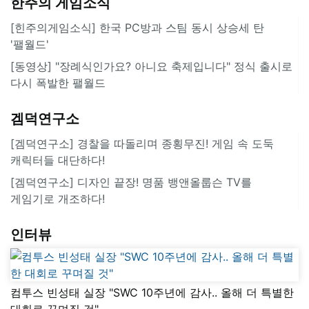
한주의 게임소식
[힌주의게임소식] 한국 PC방과 스팀 동시 상승세 탄
'팰월드'
[동영상] "장례식인가요? 아니요 축제입니다" 정식 출시로
다시 폭발한 팰월드
겜덕연구소
[겜덕연구소] 경찰을 따돌리며 종횡무진! 게임 속 도둑
캐릭터들 대단하다!
[겜덕연구소] 디자인 끝장! 명품 뱅앤올룹슨 TV를
게임기로 개조하다!
인터뷰
컴투스 빈성태 실장 "SWC 10주년에 감사.. 올해 더 특별한
대회로 꾸며질 것"