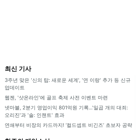
최신 기사
3주년 맞은 '신의 탑: 새로운 세계', '연 이랑' 추가 등 신규
업데이트
웹젠, '샷온라인'에 골프 축제 사전 이벤트 마련
넷마블, 2분기 영업이익 801억원 기록...'일곱 개의 대죄:
오리진'과 '솔: 인챈트' 효과
연쇄부터 비장의 카드까지! ‘컬드셉트 비긴즈’ 초보자 공략