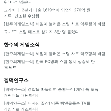
워' 아성 넘본다
그라비티, 2분기 매출 1,619억에 영업익 276억 원
기록..'견조한 우상향'
[한주의게임소식] 세일이 불러온 스팀 차트 역주행의 바람
‘QUIET’, 스팀 테스트 참가자 3만 명 몰렸다
한주의 게임소식
[한주의게임소식] 세일이 불러온 스팀 차트 역주행의 바람
[힌주의게임소식] 한국 PC방과 스팀 동시 상승세 탄
'팰월드'
겜덕연구소
[겜덕연구소] 경찰을 따돌리며 종횡무진! 게임 속 도둑
캐릭터들 대단하다!
[겜덕연구소] 디자인 끝장! 명품 뱅앤올룹슨 TV를
게임기로 개조하다!