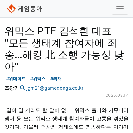
위믹스 PTE 김석환 대표
"모든 생태계 참여자에 죄
송...해킹 北 소행 가능성 낮
아"
#위메이드
#위믹스
#취재
조광민
jgm21@gamedonga.co.kr
2025.03.17.
"입이 열 개라도 할 말이 없다. 위믹스 홀더와 커뮤니티
멤버 등 모든 위믹스 생태계 참여자들이 고통을 겪었을
것이다. 아울러 닥사와 거래소에도 죄송하다는 이야기