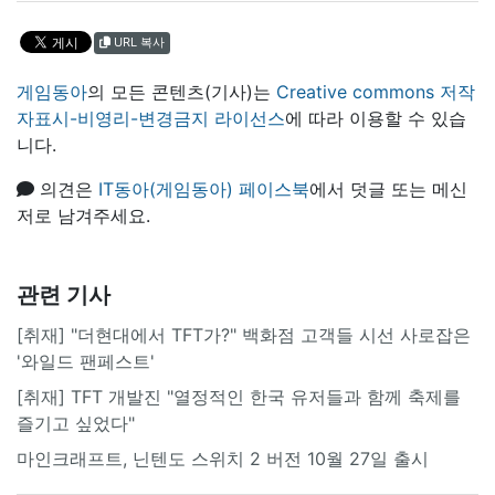
URL 복사
게임동아
의 모든 콘텐츠(기사)는
Creative commons 저작
자표시-비영리-변경금지 라이선스
에 따라 이용할 수 있습
니다.
의견은
IT동아(게임동아) 페이스북
에서 덧글 또는 메신
저로 남겨주세요.
관련 기사
[취재] "더현대에서 TFT가?" 백화점 고객들 시선 사로잡은
'와일드 팬페스트'
[취재] TFT 개발진 "열정적인 한국 유저들과 함께 축제를
즐기고 싶었다"
마인크래프트, 닌텐도 스위치 2 버전 10월 27일 출시