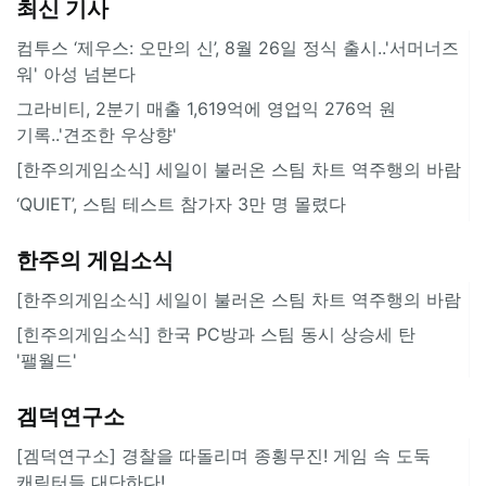
최신 기사
컴투스 ‘제우스: 오만의 신’, 8월 26일 정식 출시..'서머너즈
워' 아성 넘본다
그라비티, 2분기 매출 1,619억에 영업익 276억 원
기록..'견조한 우상향'
[한주의게임소식] 세일이 불러온 스팀 차트 역주행의 바람
‘QUIET’, 스팀 테스트 참가자 3만 명 몰렸다
한주의 게임소식
[한주의게임소식] 세일이 불러온 스팀 차트 역주행의 바람
[힌주의게임소식] 한국 PC방과 스팀 동시 상승세 탄
'팰월드'
겜덕연구소
[겜덕연구소] 경찰을 따돌리며 종횡무진! 게임 속 도둑
캐릭터들 대단하다!