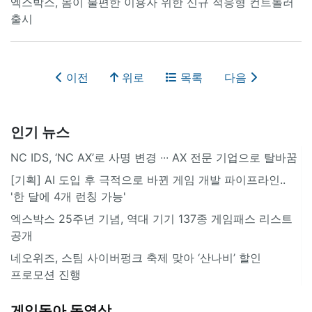
엑스박스, 몸이 불편한 이용자 위한 신규 적응형 컨트롤러
출시
이전
위로
목록
다음
인기 뉴스
NC IDS, ‘NC AX’로 사명 변경 ∙∙∙ AX 전문 기업으로 탈바꿈
[기획] AI 도입 후 극적으로 바뀐 게임 개발 파이프라인..
'한 달에 4개 런칭 가능'
엑스박스 25주년 기념, 역대 기기 137종 게임패스 리스트
공개
네오위즈, 스팀 사이버펑크 축제 맞아 ‘산나비’ 할인
프로모션 진행
게임동아 동영상