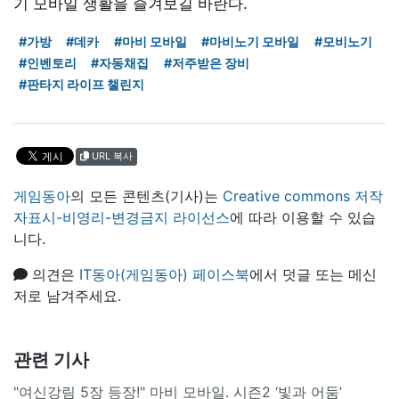
기 모바일 생활을 즐겨보길 바란다.
#가방
#데카
#마비 모바일
#마비노기 모바일
#모비노기
#인벤토리
#자동채집
#저주받은 장비
#판타지 라이프 챌린지
URL 복사
게임동아
의 모든 콘텐츠(기사)는
Creative commons 저작
자표시-비영리-변경금지 라이선스
에 따라 이용할 수 있습
니다.
의견은
IT동아(게임동아) 페이스북
에서 덧글 또는 메신
저로 남겨주세요.
관련 기사
"여신강림 5장 등장!" 마비 모바일. 시즌2 ‘빛과 어둠’