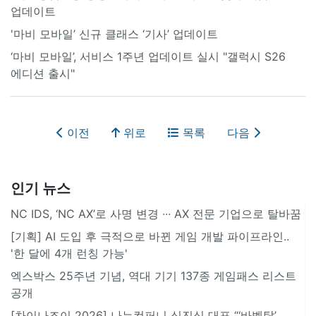
업데이트
'마비 모바일’ 신규 클래스 ‘기사’ 업데이트
‘마비 모바일’, 서비스 1주년 업데이트 실시 "갤럭시 S26
에디션 출시"
이전
위로
목록
다음
인기 뉴스
NC IDS, ‘NC AX’로 사명 변경 ∙∙∙ AX 전문 기업으로 탈바꿈
[기획] AI 도입 후 극적으로 바뀐 게임 개발 파이프라인..
'한 달에 4개 런칭 가능'
엑스박스 25주년 기념, 역대 기기 137종 게임패스 리스트
공개
[차이나조이 2026] 나누컴퍼니 심진식 대표 “‘바벨탑’,