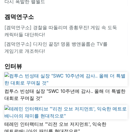
다시 폭발한 팰월드
겜덕연구소
[겜덕연구소] 경찰을 따돌리며 종횡무진! 게임 속 도둑
캐릭터들 대단하다!
[겜덕연구소] 디자인 끝장! 명품 뱅앤올룹슨 TV를
게임기로 개조하다!
인터뷰
컴투스 빈성태 실장 "SWC 10주년에 감사.. 올해 더 특별한
대회로 꾸며질 것"
테레민 인터랙티브 "'리전 오브 저지먼트', 익숙한
메트로배니아의 재미를 현대적으로"